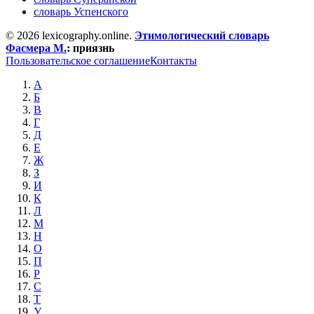
словарь Успенского
© 2026 lexicography.online.
Этимологический словарь
Фасмера М.
:
приязнь
Пользовательское соглашение
Контакты
А
Б
В
Г
Д
Е
Ж
З
И
К
Л
М
Н
О
П
Р
С
Т
У