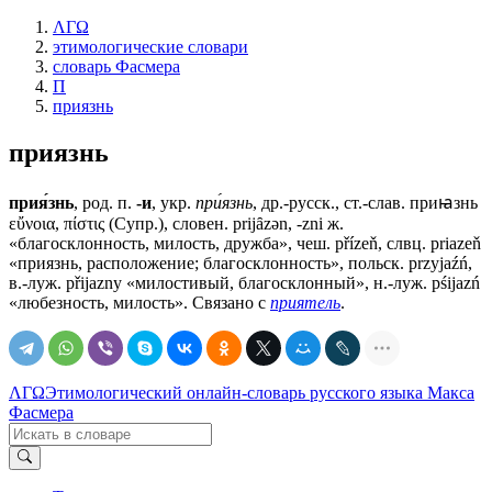
ΛΓΩ
этимологические словари
словарь Фасмера
П
приязнь
приязнь
прия́знь
, род. п.
-и
, укр.
при́язнь
, др.-русск., ст.-слав.
приꙗзнь
εὔνοια, πίστις (Супр.), словен. prijȃzǝn, -zni ж.
«благосклонность, милость, дружба», чеш. přízeň, слвц. priazeň
«приязнь, расположение; благосклонность», польск. przyjaźń,
в.-луж. přijazny «милостивый, благосклонный», н.-луж. pśijazń
«любезность, милость». Связано с
приятель
.
ΛΓΩ
Этимологический онлайн-словарь русского языка Макса
Фасмера