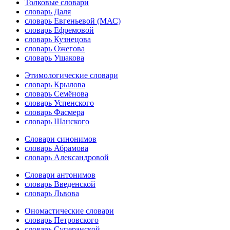
Толковые словари
словарь Даля
словарь Евгеньевой (МАС)
словарь Ефремовой
словарь Кузнецова
словарь Ожегова
словарь Ушакова
Этимологические словари
словарь Крылова
словарь Семёнова
словарь Успенского
словарь Фасмера
словарь Шанского
Словари синонимов
словарь Абрамова
словарь Александровой
Словари антонимов
словарь Введенской
словарь Львова
Ономастические словари
словарь Петровского
словарь Суперанской