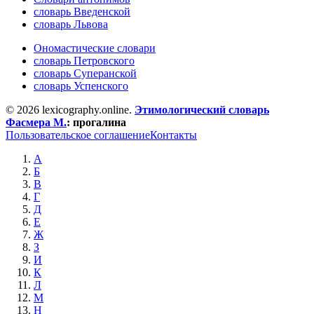
словарь Введенской
словарь Львова
Ономастические словари
словарь Петровского
словарь Суперанской
словарь Успенского
© 2026 lexicography.online.
Этимологический словарь
Фасмера М.
:
прогалина
Пользовательское соглашение
Контакты
А
Б
В
Г
Д
Е
Ж
З
И
К
Л
М
Н