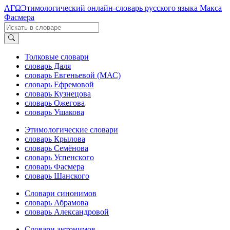
ΛΓΩ
Этимологический онлайн-словарь русского языка Макса
Фасмера
Толковые словари
словарь Даля
словарь Евгеньевой (МАС)
словарь Ефремовой
словарь Кузнецова
словарь Ожегова
словарь Ушакова
Этимологические словари
словарь Крылова
словарь Семёнова
словарь Успенского
словарь Фасмера
словарь Шанского
Словари синонимов
словарь Абрамова
словарь Александровой
Словари антонимов