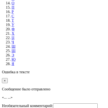
О
П
Р
С
Т
У
Ф
Х
Ц
Ч
Ш
Щ
Э
Ю
Я
Ошибка в тексте
×
Cообщение было отправлено
«...
...»
Необязательный комментарий: