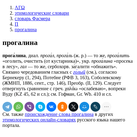
ΛΓΩ
этимологические словари
словарь Фасмера
П
прогалина
прогалина
прога́лина
, диал.
прога́л
,
прога́ль
(ж. р.) — то же,
прога́лить
«оголить, очистить (от кустарника)», укр.
прога́лина
«просека
в лесу»,
гал
— то же, сербохорв. за̀галити «обнажить».
Связано чередованием гласных с
го́лый
(см.), согласно
Бернекеру (1, 294), Потебне (РФВ 3, 163), Соболевскому
(ЖМНП, 1886, сент., стр. 146), Преобр. (II, 129). Следует
отвергнуть сравнение с греч. χαλάω «ослабеваю», вопреки
Вуду (KZ 45, 62 и сл.); см. Гофман, Gr. Wb. 410 и сл.
См. также
происхождение слова прогалина
в других
этимологических онлайн-словарях
русского языка нашего
портала.