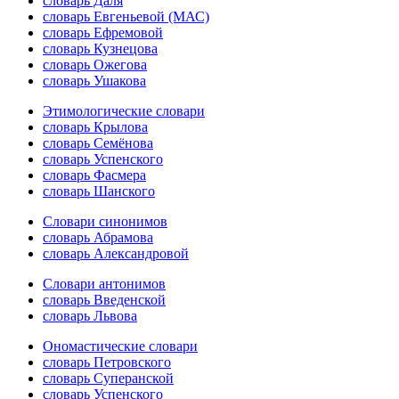
словарь Даля
словарь Евгеньевой (МАС)
словарь Ефремовой
словарь Кузнецова
словарь Ожегова
словарь Ушакова
Этимологические словари
словарь Крылова
словарь Семёнова
словарь Успенского
словарь Фасмера
словарь Шанского
Словари синонимов
словарь Абрамова
словарь Александровой
Словари антонимов
словарь Введенской
словарь Львова
Ономастические словари
словарь Петровского
словарь Суперанской
словарь Успенского