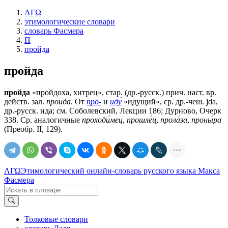
ΛΓΩ
этимологические словари
словарь Фасмера
П
пройда
пройда
пройда
«пройдоха, хитрец», стар. (др.-русск.) прич. наст. вр.
действ. зал.
проида
. От
про-
и
иду́
«идущий», ср. др.-чеш. jda,
др.-русск. ида; см. Соболевский, Лекции 186; Дурново, Очерк
338. Ср. аналогичные
проходи́мец
,
прошле́ц
,
прола́за
,
проны́ра
(Преобр. II, 129).
ΛΓΩ
Этимологический онлайн-словарь русского языка Макса
Фасмера
Толковые словари