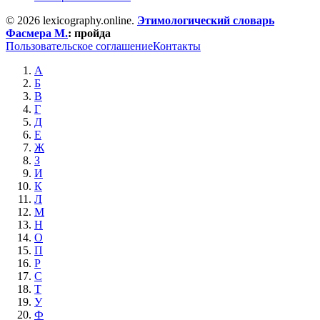
© 2026 lexicography.online.
Этимологический словарь
Фасмера М.
:
пройда
Пользовательское соглашение
Контакты
А
Б
В
Г
Д
Е
Ж
З
И
К
Л
М
Н
О
П
Р
С
Т
У
Ф