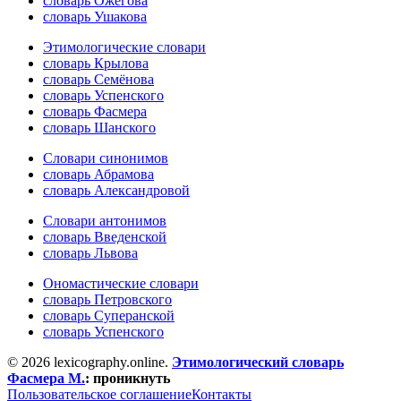
словарь Ожегова
словарь Ушакова
Этимологические словари
словарь Крылова
словарь Семёнова
словарь Успенского
словарь Фасмера
словарь Шанского
Словари синонимов
словарь Абрамова
словарь Александровой
Словари антонимов
словарь Введенской
словарь Львова
Ономастические словари
словарь Петровского
словарь Суперанской
словарь Успенского
© 2026 lexicography.online.
Этимологический словарь
Фасмера М.
:
проникнуть
Пользовательское соглашение
Контакты