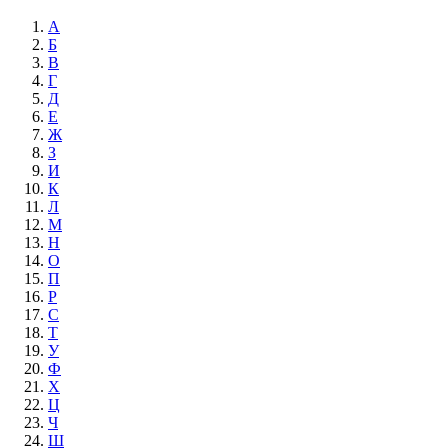
А
Б
В
Г
Д
Е
Ж
З
И
К
Л
М
Н
О
П
Р
С
Т
У
Ф
Х
Ц
Ч
Ш