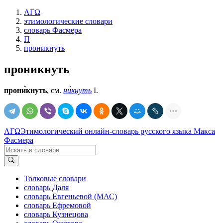
ΛΓΩ
этимологические словари
словарь Фасмера
П
проникнуть
проникнуть
прони́кнуть
, см.
ни́кнуть
I.
ΛΓΩ
Этимологический онлайн-словарь русского языка Макса
Фасмера
Толковые словари
словарь Даля
словарь Евгеньевой (МАС)
словарь Ефремовой
словарь Кузнецова