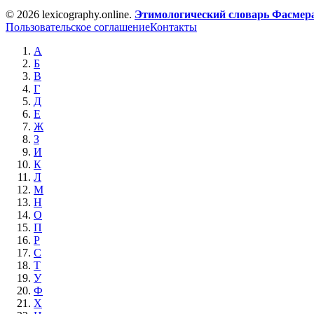
© 2026 lexicography.online.
Этимологический словарь Фасмер
Пользовательское соглашение
Контакты
А
Б
В
Г
Д
Е
Ж
З
И
К
Л
М
Н
О
П
Р
С
Т
У
Ф
Х