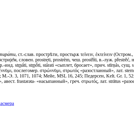
тира́ти
, ст.-слав.
прострѣти, простьрѫ
τείνειν, ἐκτείνειν (Остром.
иjе̑м, словен. prostrẹ́ti, prostrèm, чеш. prostříti, в.-луж. přestrěć, 
р.-инд. str̥ṇā́ti, str̥ṇṓti, stárati «сыплет, бросает», прич. stīrṇás, сущ
έννῡμι, послегомер. στρώννῡμι, στρωτός «разостланный», лат. sternō
М.-Э. 3, 1071, 1074; Мейе, МSL 16, 245; Педерсен, Kelt. Gr. 1, 52
», авест. frastǝrǝta- «насыпанный», греч. στρωτός, лат. strātus «ра
Фасмера