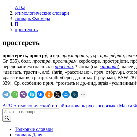
ΛΓΩ
этимологические словари
словарь Фасмера
П
простереть
простереть
простере́ть, простру́
, итер.
простира́ть
, укр.
просте́рти
,
прос
Gr. 535), болг.
простра́
,
прости́рам
, сербохорв. про̀стриjети, прȍстр
чередованием гласных с
просто́р
, *storna (см.
сторона́
), далее д
«двигать, трясти», алб. shtrinj «расстилаю», греч. στόρνῡμι, στορ
«расстилаю», ср.-ирл. srath «берег, долина» (Траутман, ВSW 287; 
339). Ср. особенно прич. *prostьrtъ и др.-инд. stṛtás «усыпанный
ΛΓΩ
Этимологический онлайн-словарь русского языка Макса 
Толковые словари
словарь Даля