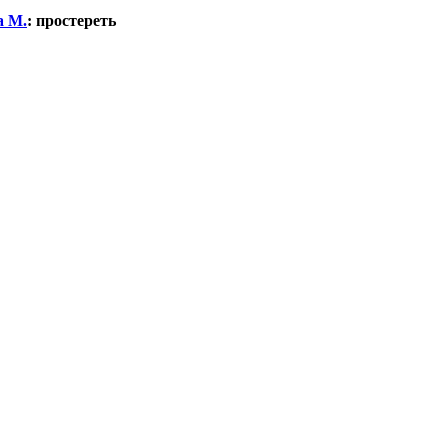
а М.
:
простереть