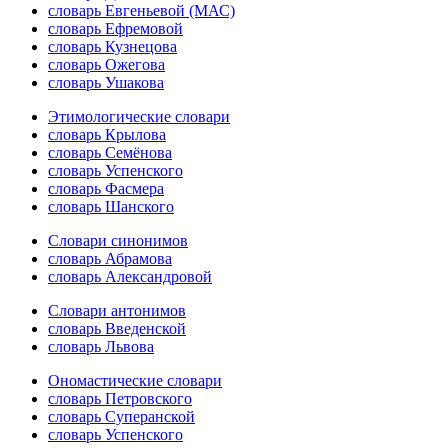
словарь Евгеньевой (МАС)
словарь Ефремовой
словарь Кузнецова
словарь Ожегова
словарь Ушакова
Этимологические словари
словарь Крылова
словарь Семёнова
словарь Успенского
словарь Фасмера
словарь Шанского
Словари синонимов
словарь Абрамова
словарь Александровой
Словари антонимов
словарь Введенской
словарь Львова
Ономастические словари
словарь Петровского
словарь Суперанской
словарь Успенского