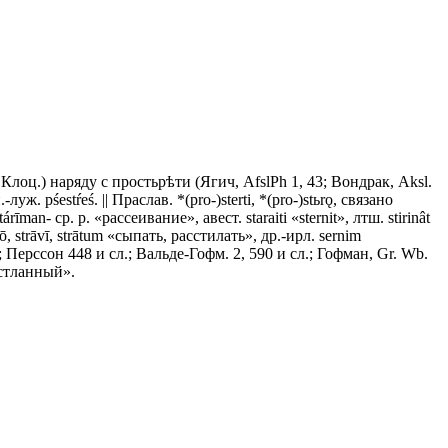
, Клоц.) наряду с
простьрѣти
(Ягич, AfslPh 1, 43; Вондрак, Aksl.
н.-луж. pśestŕeś. || Праслав. *(pro-)sterti, *(pro-)stьrǫ, связано
. stárīman- ср. р. «рассеивание», авест. staraiti «sternit», лтш. stirinât
, strāvī, strātum «сыпать, расстилать», др.-ирл. sernim
; Перссон 448 и сл.; Вальде-Гофм. 2, 590 и сл.; Гофман, Gr. Wb.
зостланный».