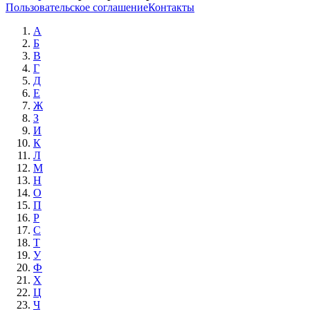
Пользовательское соглашение
Контакты
А
Б
В
Г
Д
Е
Ж
З
И
К
Л
М
Н
О
П
Р
С
Т
У
Ф
Х
Ц
Ч