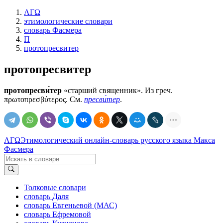
ΛΓΩ
этимологические словари
словарь Фасмера
П
протопресвитер
протопресвитер
протопресви́тер
«старший священник». Из греч.
πρωτοπρεσβύτερος. См.
пресви́тер
.
ΛΓΩ
Этимологический онлайн-словарь русского языка Макса
Фасмера
Толковые словари
словарь Даля
словарь Евгеньевой (МАС)
словарь Ефремовой