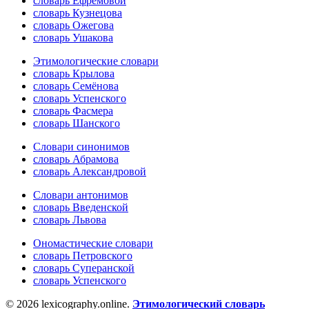
словарь Ефремовой
словарь Кузнецова
словарь Ожегова
словарь Ушакова
Этимологические словари
словарь Крылова
словарь Семёнова
словарь Успенского
словарь Фасмера
словарь Шанского
Словари синонимов
словарь Абрамова
словарь Александровой
Словари антонимов
словарь Введенской
словарь Львова
Ономастические словари
словарь Петровского
словарь Суперанской
словарь Успенского
© 2026 lexicography.online.
Этимологический словарь