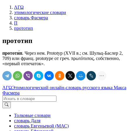
ΛΓΩ
этимологические словари
словарь Фасмера
П
прототип
прототип
прототи́п
. Через нем. Рrоtоtур (XVII в.; см. Шульц-Баслер 2,
709) или франц. рrоtоtуре от греч. πρωτότυπος, собственно,
«первый отпечаток».
ΛΓΩ
Этимологический онлайн-словарь русского языка Макса
Фасмера
Толковые словари
словарь Даля
словарь Евгеньевой (МАС)