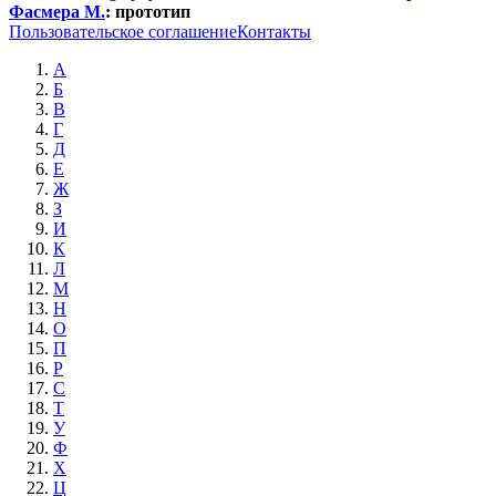
Фасмера М.
:
прототип
Пользовательское соглашение
Контакты
А
Б
В
Г
Д
Е
Ж
З
И
К
Л
М
Н
О
П
Р
С
Т
У
Ф
Х
Ц