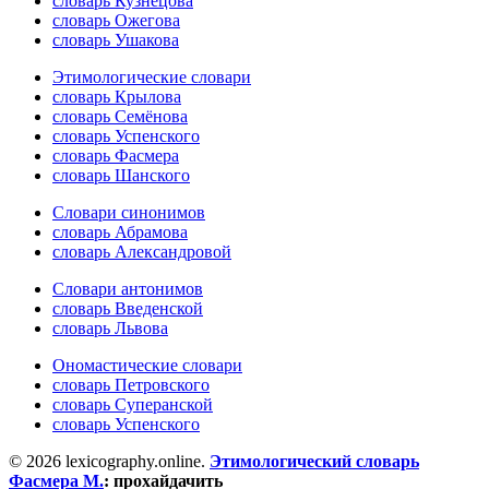
словарь Кузнецова
словарь Ожегова
словарь Ушакова
Этимологические словари
словарь Крылова
словарь Семёнова
словарь Успенского
словарь Фасмера
словарь Шанского
Словари синонимов
словарь Абрамова
словарь Александровой
Словари антонимов
словарь Введенской
словарь Львова
Ономастические словари
словарь Петровского
словарь Суперанской
словарь Успенского
© 2026 lexicography.online.
Этимологический словарь
Фасмера М.
:
прохайдачить