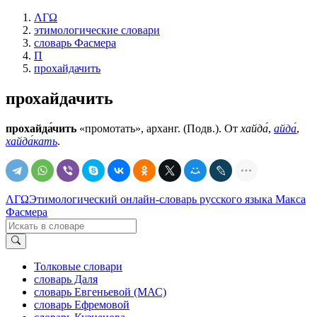
ΛΓΩ
этимологические словари
словарь Фасмера
П
прохайдачить
прохайдачить
прохайда́чить
«промотать», арханг. (Подв.). От
хайда́
,
айда́
,
хайда́кать
.
ΛΓΩ
Этимологический онлайн-словарь русского языка Макса
Фасмера
Толковые словари
словарь Даля
словарь Евгеньевой (МАС)
словарь Ефремовой