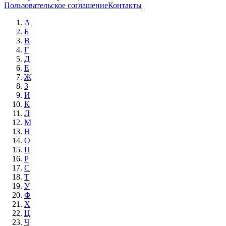
Пользовательское соглашение
Контакты
А
Б
В
Г
Д
Е
Ж
З
И
К
Л
М
Н
О
П
Р
С
Т
У
Ф
Х
Ц
Ч