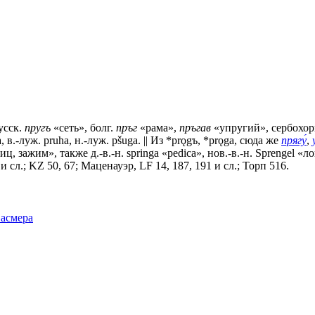
усск.
пругъ
«сеть», болг.
пръг
«рама»,
пръгав
«упругий», сербохорв
 в.-луж. pruha, н.-луж. рšugа. || Из *prǫgъ, *prǫga, сюда же
прягу́
,
ц, зажим», также д.-в.-н. springa «реdiса», нов.-в.-н. Sprengel «л
 сл.; KZ 50, 67; Маценауэр, LF 14, 187, 191 и сл.; Торп 516.
Фасмера