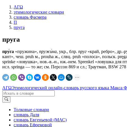
ΛΓΩ
этимологические словари
словарь Фасмера
П
пруга
пруга
пру́га
«пружина»,
пружи́на
, укр., блр.
пруг
«край, ребро», др.-р
кант», чеш. pruh м., prouha ж., слвц. pruh «полоса», польск. pręga,
sprinke «ловушка», нов.-в.-н., нж.-нем. Sprenkel «ловушка для пти
исл. springa — то же; см. Перссон 869 и сл.; Траутман, ВSW 278 и
ΛΓΩ
Этимологический онлайн-словарь русского языка Макса 
Толковые словари
словарь Даля
словарь Евгеньевой (МАС)
словарь Ефремовой