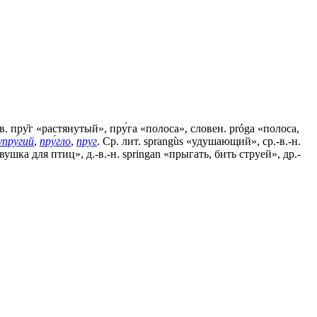
. пру̏г «растянутый», пру́га «полоса», словен. próga «полоса,
упру́гий
,
пру́гло
,
пруг
. Ср. лит. sprangùs «удушающий», ср.-в.-н.
овушка для птиц», д.-в.-н. springan «прыгать, бить струей», др.-