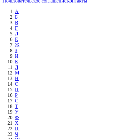
Пользовательское соглашение
Контакты
А
Б
В
Г
Д
Е
Ж
З
И
К
Л
М
Н
О
П
Р
С
Т
У
Ф
Х
Ц
Ч