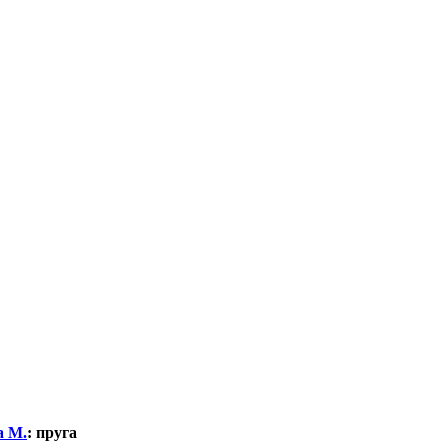
а М.
:
пруга