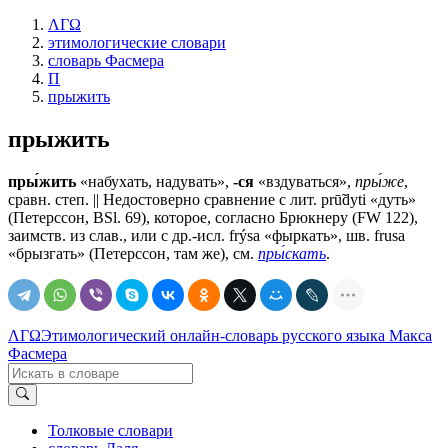
ΛΓΩ
этимологические словари
словарь Фасмера
П
прыжить
прыжить
пры́жить
«набухать, надувать»,
-ся
«вздуваться»,
пры́же
,
сравн. степ. || Недостоверно сравнение с лит. prū̃dyti «дуть»
(Петерссон, BSl. 69), которое, согласно Брюкнеру (FW 122),
заимств. из слав., или с др.-исл. frýsа «фыркать», шв. frusа
«брызгать» (Петерссон, там же), см.
пры́скать
.
ΛΓΩ
Этимологический онлайн-словарь русского языка Макса
Фасмера
Толковые словари