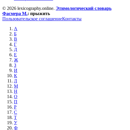
© 2026 lexicography.online.
Этимологический словарь
Фасмера М.
:
прыжить
Пользовательское соглашение
Контакты
А
Б
В
Г
Д
Е
Ж
З
И
К
Л
М
Н
О
П
Р
С
Т
У
Ф