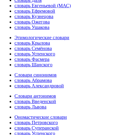
словарь Даля
словарь Евгеньевой (МАС)
словарь Ефремовой
словарь Кузнецова
словарь Ожегова
словарь Ушакова
Этимологические словари
словарь Крылова
словарь Семёнова
словарь Успенского
словарь Фасмера
словарь Шанского
Словари синонимов
словарь Абрамова
словарь Александровой
Словари антонимов
словарь Введенской
словарь Львова
Ономастические словари
словарь Петровского
словарь Суперанской
словарь Успенского