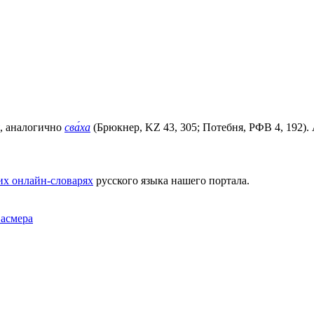
, аналогично
сва́ха
(Брюкнер, KZ 43, 305; Потебня, РФВ 4, 192).
их онлайн-словарях
русского языка нашего портала.
Фасмера