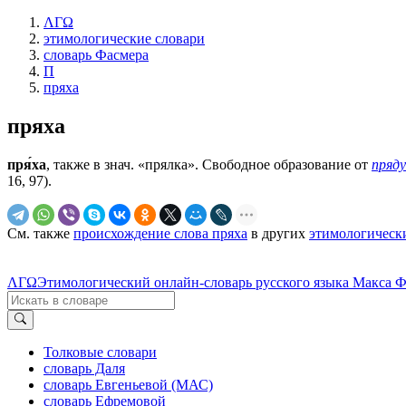
ΛΓΩ
этимологические словари
словарь Фасмера
П
пряха
пряха
пря́ха
, также в знач. «прялка». Свободное образование от
пряду
16, 97).
См. также
происхождение слова пряха
в других
этимологическ
ΛΓΩ
Этимологический онлайн-словарь русского языка Макса 
Толковые словари
словарь Даля
словарь Евгеньевой (МАС)
словарь Ефремовой