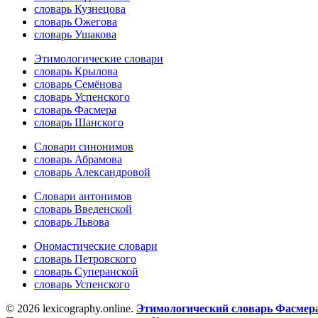
словарь Кузнецова
словарь Ожегова
словарь Ушакова
Этимологические словари
словарь Крылова
словарь Семёнова
словарь Успенского
словарь Фасмера
словарь Шанского
Словари синонимов
словарь Абрамова
словарь Александровой
Словари антонимов
словарь Введенской
словарь Львова
Ономастические словари
словарь Петровского
словарь Суперанской
словарь Успенского
© 2026 lexicography.online.
Этимологический словарь Фасмер