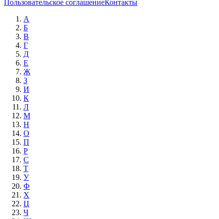
Пользовательское соглашение
Контакты
А
Б
В
Г
Д
Е
Ж
З
И
К
Л
М
Н
О
П
Р
С
Т
У
Ф
Х
Ц
Ч