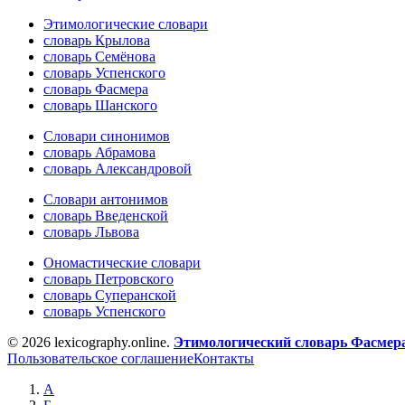
Этимологические словари
словарь Крылова
словарь Семёнова
словарь Успенского
словарь Фасмера
словарь Шанского
Словари синонимов
словарь Абрамова
словарь Александровой
Словари антонимов
словарь Введенской
словарь Львова
Ономастические словари
словарь Петровского
словарь Суперанской
словарь Успенского
© 2026 lexicography.online.
Этимологический словарь Фасмер
Пользовательское соглашение
Контакты
А