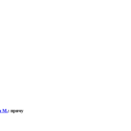
а М.
:
прячу