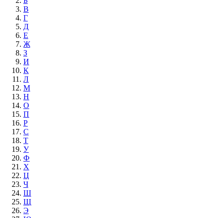
Б
В
Г
Д
Е
Ж
З
И
К
Л
М
Н
О
П
Р
С
Т
У
Ф
Х
Ц
Ч
Ш
Щ
Э