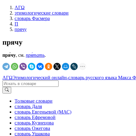
ΛΓΩ
этимологические словари
словарь Фасмера
П
прячу
прячу
пря́чу
, см.
пря́тать
.
ΛΓΩ
Этимологический онлайн-словарь русского языка Макса 
Толковые словари
словарь Даля
словарь Евгеньевой (МАС)
словарь Ефремовой
словарь Кузнецова
словарь Ожегова
словарь Ушакова