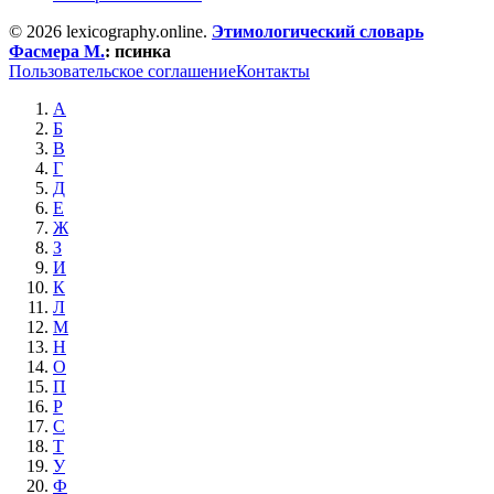
© 2026 lexicography.online.
Этимологический словарь
Фасмера М.
:
псинка
Пользовательское соглашение
Контакты
А
Б
В
Г
Д
Е
Ж
З
И
К
Л
М
Н
О
П
Р
С
Т
У
Ф