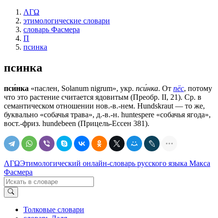
ΛΓΩ
этимологические словари
словарь Фасмера
П
псинка
псинка
пси́нка
«паслен, Solanum nigrum», укр.
пси́нка
. От
пёс
, потому
что это растение считается ядовитым (Преобр. II, 21). Ср. в
семантическом отношении нов.-в.-нем. Hundskraut — то же,
буквально «собачья трава», д.-в.-н. huntespere «собачья ягода»,
вост.-фриз. hundebeen (Прицель-Ессен 381).
ΛΓΩ
Этимологический онлайн-словарь русского языка Макса
Фасмера
Толковые словари