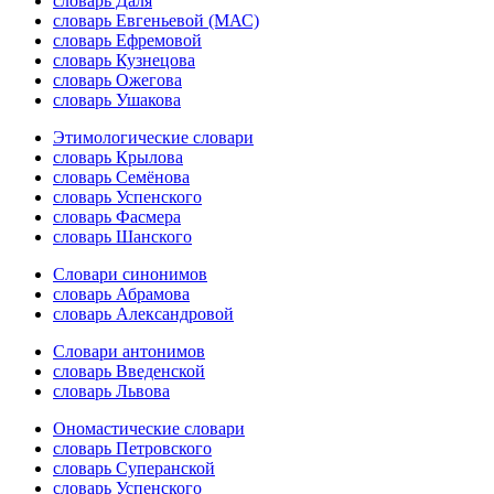
словарь Даля
словарь Евгеньевой (МАС)
словарь Ефремовой
словарь Кузнецова
словарь Ожегова
словарь Ушакова
Этимологические словари
словарь Крылова
словарь Семёнова
словарь Успенского
словарь Фасмера
словарь Шанского
Словари синонимов
словарь Абрамова
словарь Александровой
Словари антонимов
словарь Введенской
словарь Львова
Ономастические словари
словарь Петровского
словарь Суперанской
словарь Успенского