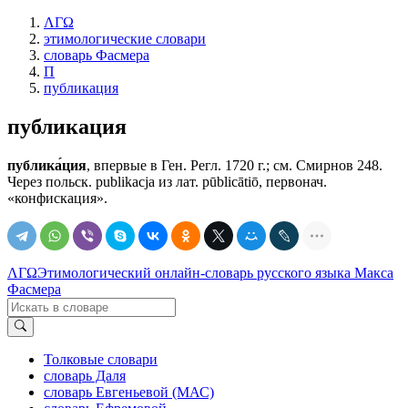
ΛΓΩ
этимологические словари
словарь Фасмера
П
публикация
публикация
публика́ция
, впервые в Ген. Регл. 1720 г.; см. Смирнов 248.
Через польск. publikacja из лат. pūblicātiō, первонач.
«конфискация».
ΛΓΩ
Этимологический онлайн-словарь русского языка Макса
Фасмера
Толковые словари
словарь Даля
словарь Евгеньевой (МАС)