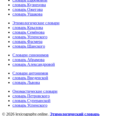
словарь Ефремовой
словарь Кузнецова
словарь Ожегова
словарь Ушакова
Этимологические словари
словарь Крылова
словарь Семёнова
словарь Успенского
словарь Фасмера
словарь Шанского
Словари синонимов
словарь Абрамова
словарь Александровой
Словари антонимов
словарь Введенской
словарь Львова
Ономастические словари
словарь Петровского
словарь Суперанской
словарь Успенского
© 2026 lexicography.online.
Этимологический словарь