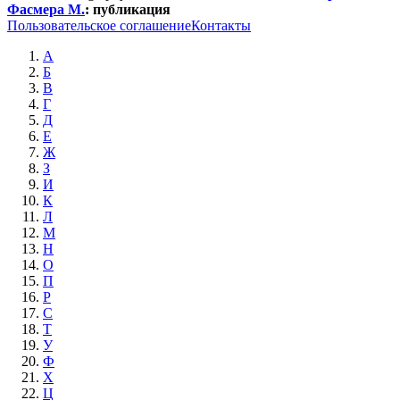
Фасмера М.
:
публикация
Пользовательское соглашение
Контакты
А
Б
В
Г
Д
Е
Ж
З
И
К
Л
М
Н
О
П
Р
С
Т
У
Ф
Х
Ц