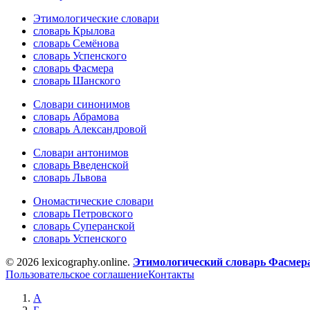
Этимологические словари
словарь Крылова
словарь Семёнова
словарь Успенского
словарь Фасмера
словарь Шанского
Словари синонимов
словарь Абрамова
словарь Александровой
Словари антонимов
словарь Введенской
словарь Львова
Ономастические словари
словарь Петровского
словарь Суперанской
словарь Успенского
© 2026 lexicography.online.
Этимологический словарь Фасмер
Пользовательское соглашение
Контакты
А