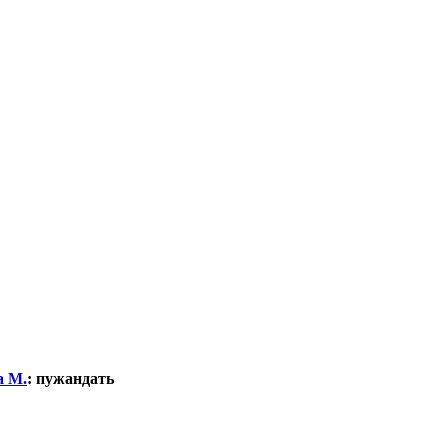
а М.
:
пужандать