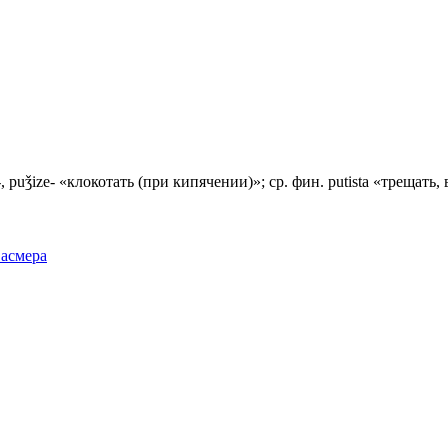
, puǯize- «клокотать (при кипячении)»; ср. фин. putista «трещать,
Фасмера