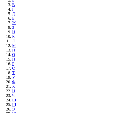
Б
В
Г
Д
Е
Ж
З
И
К
Л
М
Н
О
П
Р
С
Т
У
Ф
Х
Ц
Ч
Ш
Щ
Э