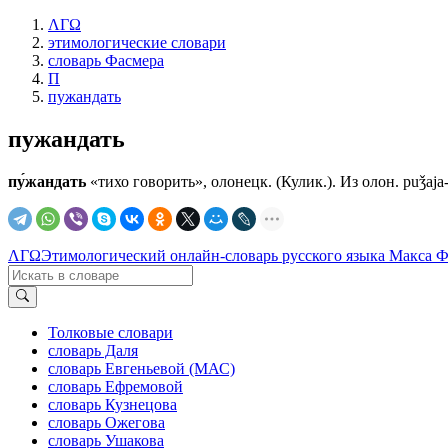
ΛΓΩ
этимологические словари
словарь Фасмера
П
пужандать
пужандать
пу́жандать
«тихо говорить», олонецк. (Кулик.). Из олон. рuǯаjа-
ΛΓΩ
Этимологический онлайн-словарь русского языка Макса 
Толковые словари
словарь Даля
словарь Евгеньевой (МАС)
словарь Ефремовой
словарь Кузнецова
словарь Ожегова
словарь Ушакова