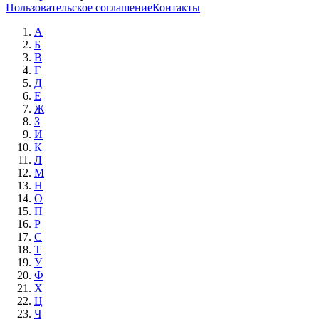
Пользовательское соглашение
Контакты
А
Б
В
Г
Д
Е
Ж
З
И
К
Л
М
Н
О
П
Р
С
Т
У
Ф
Х
Ц
Ч