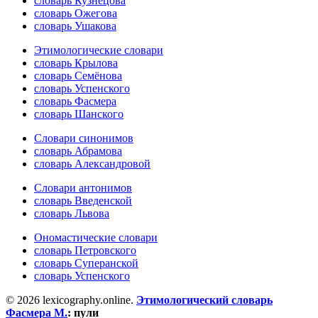
словарь Кузнецова
словарь Ожегова
словарь Ушакова
Этимологические словари
словарь Крылова
словарь Семёнова
словарь Успенского
словарь Фасмера
словарь Шанского
Словари синонимов
словарь Абрамова
словарь Александровой
Словари антонимов
словарь Введенской
словарь Львова
Ономастические словари
словарь Петровского
словарь Суперанской
словарь Успенского
© 2026 lexicography.online.
Этимологический словарь
Фасмера М.
:
пули