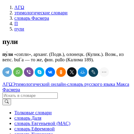
ΛΓΩ
этимологические словари
словарь Фасмера
П
пули
пули
пу́ли
«сопли», арханг. (Подв.), олонецк. (Кулик.). Возм., из
вепс. bul᾽а — то же, фин. pullo (Калима 189).
ΛΓΩ
Этимологический онлайн-словарь русского языка Макса
Фасмера
Толковые словари
словарь Даля
словарь Евгеньевой (МАС)
словарь Ефремовой