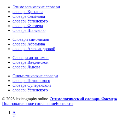
Этимологические словари
словарь Крылова
словарь Семёнова
словарь Успенского
словарь Фасмера
словарь Шанского
Словари синонимов
словарь Абрамова
словарь Александровой
Словари антонимов
словарь Введенской
словарь Львова
Ономастические словари
словарь Петровского
словарь Суперанской
словарь Успенского
© 2026 lexicography.online.
Этимологический словарь Фасмер
Пользовательское соглашение
Контакты
А