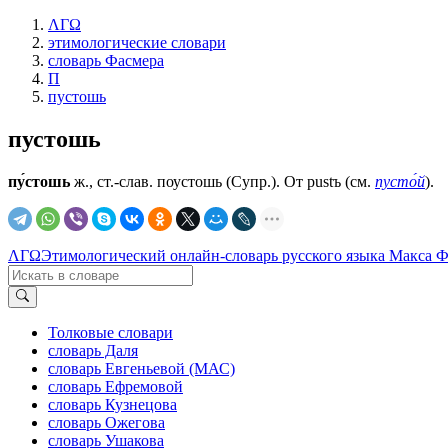
ΛΓΩ
этимологические словари
словарь Фасмера
П
пустошь
пустошь
пу́стошь
ж., ст.-слав.
поустошь
(Супр.). От pustъ (см.
пусто́й
).
ΛΓΩ
Этимологический онлайн-словарь русского языка Макса 
Толковые словари
словарь Даля
словарь Евгеньевой (МАС)
словарь Ефремовой
словарь Кузнецова
словарь Ожегова
словарь Ушакова