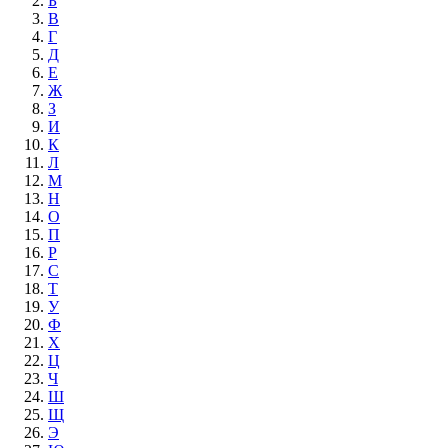
Б
В
Г
Д
Е
Ж
З
И
К
Л
М
Н
О
П
Р
С
Т
У
Ф
Х
Ц
Ч
Ш
Щ
Э