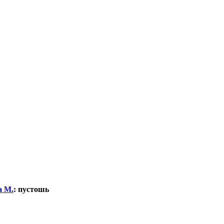
а М.
:
пустошь