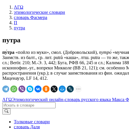
ΛΓΩ
этимологические словари
словарь Фасмера
П
путра
путра
пу́тра
«пойло из муки», смол. (Добровольский),
путро́
«мучная
Заимств. из балт., ср. лит. putrà «каша», лтш. putra — то же, такж
сл.; Веrör. 210; М.-Э. 3, 442; Буга, РФВ 66, 245 и сл.; Калима 18
исконнофин.-уг., вопреки Микколе (ВВ 21, 121); см. особенно М
распространения (укр.); в случае заимствования из фин. ожида
Маценауэр, LF 14, 412.
ΛΓΩ
Этимологический онлайн-словарь русского языка Макса 
Толковые словари
словарь Даля