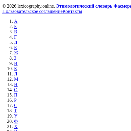
© 2026 lexicography.online.
Этимологический словарь Фасмер
Пользовательское соглашение
Контакты
А
Б
В
Г
Д
Е
Ж
З
И
К
Л
М
Н
О
П
Р
С
Т
У
Ф
Х