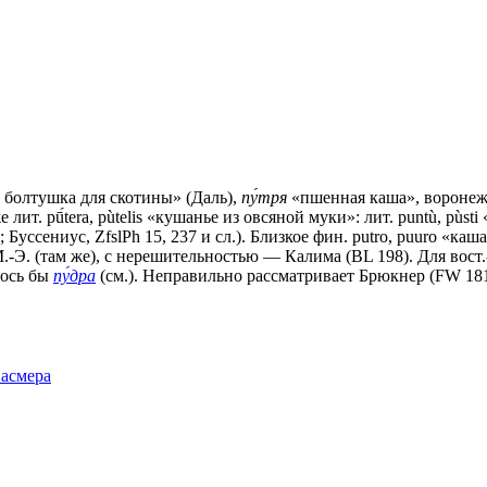
 болтушка для скотины» (Даль),
пу́тря
«пшенная каша», воронежск
е лит. рū́tеrа, pùtelis «кушанье из овсяной муки»: лит. puntù, pùs
8; Буссениус, ZfslPh 15, 237 и сл.). Близкое фин. putro, puuro «каш
.-Э. (там же), с нерешительностью — Калима (ВL 198). Для вост.
лось бы
пу́дра
(см.). Неправильно рассматривает Брюкнер (FW 181 и 
Фасмера