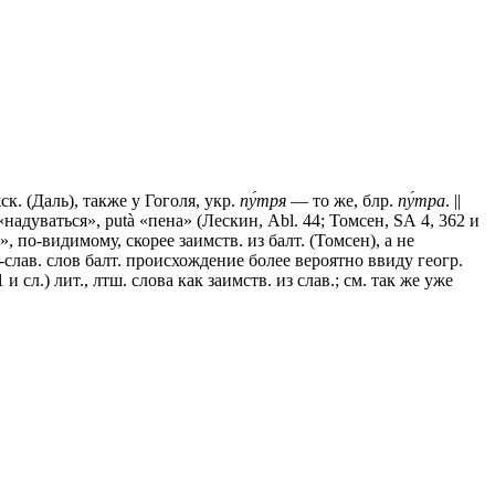
. (Даль), также у Гоголя, укр.
пу́тря
— то же, блр.
пу́тра
. ||
ti «надуваться», putà «пена» (Лескин, Abl. 44; Томсен, SА 4, 362 и
а», по-видимому, скорее заимств. из балт. (Томсен), а не
-слав. слов балт. происхождение более вероятно ввиду геогр.
сл.) лит., лтш. слова как заимств. из слав.; см. так же уже