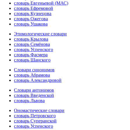
словарь Евгеньевой (МАС)
словарь Ефремовой
словарь Кузнецова
словарь Ожегова
словарь Ушакова
Этимологические словари
словарь Крылова
словарь Семёнова
словарь Успенского
словарь Фасмера
словарь Шанского
Словари синонимов
словарь Абрамова
словарь Александровой
Словари антонимов
словарь Введенской
словарь Львова
Ономастические словари
словарь Петровского
словарь Суперанской
словарь Успенского