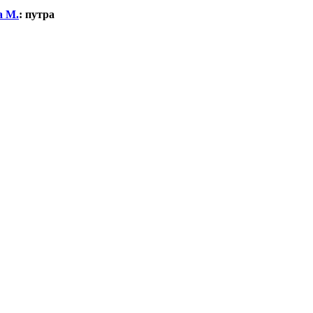
а М.
:
путра