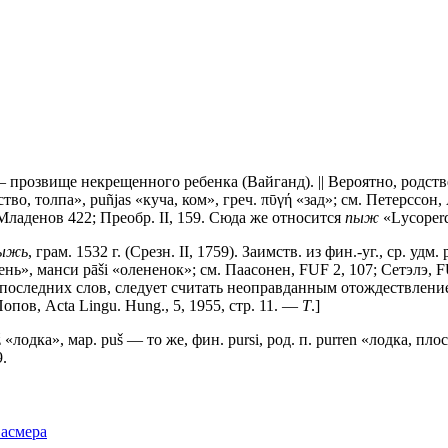
 прозвище некрещенного ребенка (Вайганд). || Вероятно, родст
о, толпа», puñjas «куча, ком», греч. πῡγή «зад»; см. Петерссон, 
 Младенов 422; Преобр. II, 159. Сюда же относится
пыж
«Lусореrdо
ыжь
, грам. 1532 г. (Срезн. II, 1759). Заимств. из фин.-уг., ср. у
олень», манси рāši «олененок»; см. Паасонен, FUF 2, 107; Сетэлэ, F
последних слов, следует считать неоправданным отождествлен
Попов, Асtа Lingu. Hung., 5, 1955, стр. 11. —
Т
.]
̮ž «лодка», мар. рuš — то же, фин. pursi, род. п. purren «лодка, п
.
Фасмера