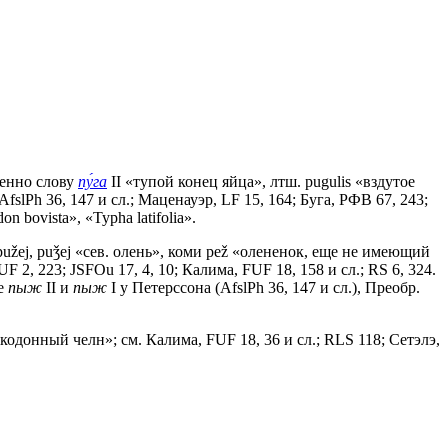
венно слову
пу́га
II «тупой конец яйца», лтш. pugulis «вздутое
AfslPh 36, 147 и сл.; Маценауэр, LF 15, 164; Буга, РФВ 67, 243;
n bovista», «Турhа latifolia».
дм. рužеj, рuǯеj «сев. олень», коми реž «олененок, еще не имеющий
UF 2, 223; JSFOu 17, 4, 10; Калима, FUF 18, 158 и сл.; RS 6, 324.
ие
пыж
II и
пыж
I у Петерссона (AfslPh 36, 147 и сл.), Преобр.
лоскодонный челн»; см. Калима, FUF 18, 36 и сл.; RLS 118; Сетэлэ,