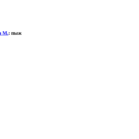
а М.
:
пыж