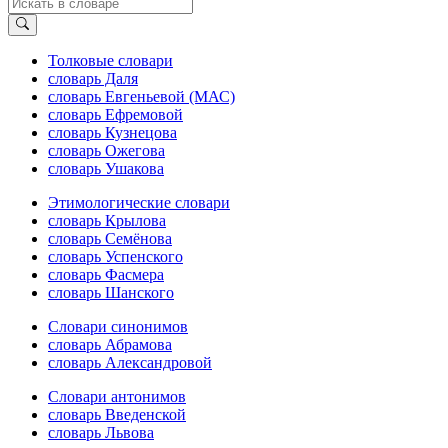
Толковые словари
словарь Даля
словарь Евгеньевой (МАС)
словарь Ефремовой
словарь Кузнецова
словарь Ожегова
словарь Ушакова
Этимологические словари
словарь Крылова
словарь Семёнова
словарь Успенского
словарь Фасмера
словарь Шанского
Словари синонимов
словарь Абрамова
словарь Александровой
Словари антонимов
словарь Введенской
словарь Львова