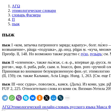
ΛΓΩ
этимологические словари
словарь Фасмера
П
пыж
пыж
пыж
I «ком, затычка патронного заряда; карапуз», болг.
пи́жо
—
возвышение», pàuga «подушка», др.-инд. рūgаs м. «куча, множеств
Преобр. II, 148. Но возможно также родство с
пу́зо
,
пузы́рь
; см.
пыж
II «олененок», также
пы́жик
, с.-в.-р., впервые др.-русск.
п
рогов», мар. б. putšǝ, рušе, саам. н. bоассо, фин. роrо «ручной 
Принимая во внимание безукоризненную фин.-уг. этимологию 
(II, 159); см. также Кальман, Асtа Lingu. Hung. 1, 263. [См. еще 
пыж
III «нос судна», поволжск., камск. (Даль). Из коми, удм. рi
FUF 2, 225. Относительно слова из коми см. Вихман-Уотила 209
ΛΓΩ
Этимологический онлайн-словарь русского языка Макса 