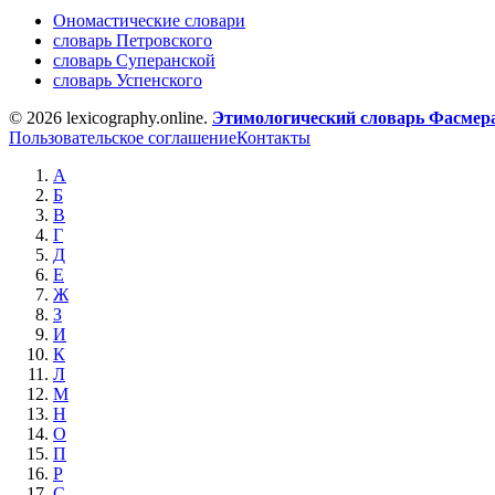
Ономастические словари
словарь Петровского
словарь Суперанской
словарь Успенского
© 2026 lexicography.online.
Этимологический словарь Фасмер
Пользовательское соглашение
Контакты
А
Б
В
Г
Д
Е
Ж
З
И
К
Л
М
Н
О
П
Р
С