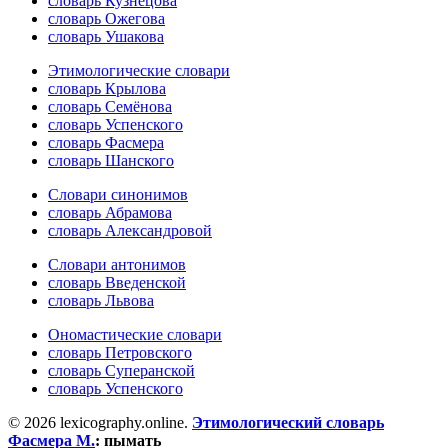
словарь Кузнецова
словарь Ожегова
словарь Ушакова
Этимологические словари
словарь Крылова
словарь Семёнова
словарь Успенского
словарь Фасмера
словарь Шанского
Словари синонимов
словарь Абрамова
словарь Александровой
Словари антонимов
словарь Введенской
словарь Львова
Ономастические словари
словарь Петровского
словарь Суперанской
словарь Успенского
© 2026 lexicography.online.
Этимологический словарь
Фасмера М.
:
пымать