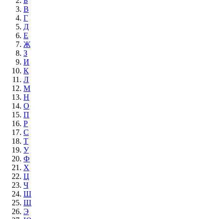
Б
В
Г
Д
Е
Ж
З
И
К
Л
М
Н
О
П
Р
С
Т
У
Ф
Х
Ц
Ч
Ш
Щ
Э