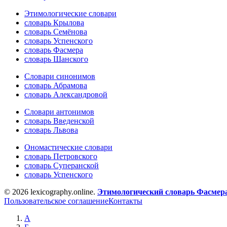
Этимологические словари
словарь Крылова
словарь Семёнова
словарь Успенского
словарь Фасмера
словарь Шанского
Словари синонимов
словарь Абрамова
словарь Александровой
Словари антонимов
словарь Введенской
словарь Львова
Ономастические словари
словарь Петровского
словарь Суперанской
словарь Успенского
© 2026 lexicography.online.
Этимологический словарь Фасмер
Пользовательское соглашение
Контакты
А