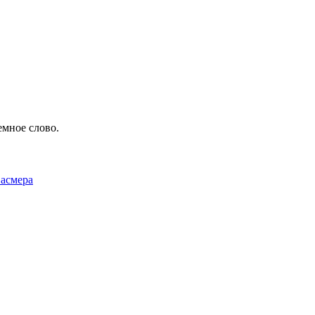
емное слово.
Фасмера