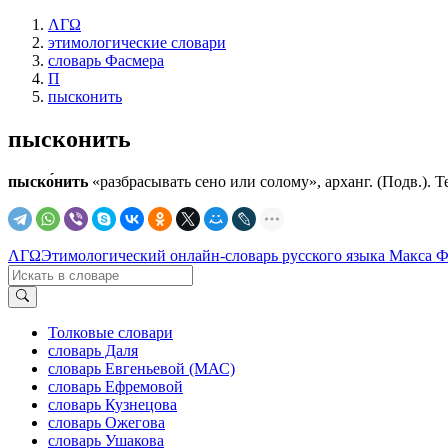
ΛΓΩ
этимологические словари
словарь Фасмера
П
пысконить
пысконить
пыско́нить
«разбрасывать сено или солому», арханг. (Подв.). Т
ΛΓΩ
Этимологический онлайн-словарь русского языка Макса 
Толковые словари
словарь Даля
словарь Евгеньевой (МАС)
словарь Ефремовой
словарь Кузнецова
словарь Ожегова
словарь Ушакова