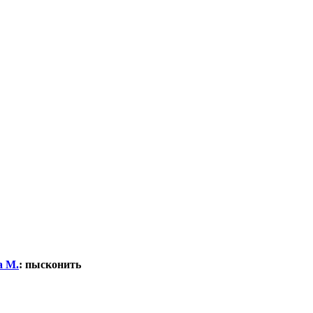
а М.
:
пысконить