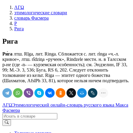
ΛΓΩ
этимологические словари
словарь Фасмера
Р
Рига
Рига
Ри́га
лтш. Rĩga, лит. Ringa. Сближается с. лит. rìngа «ч.-л.
кривое», лтш. rîdzin̨а «ручеек», Rindzele местн. н. в Талсском
р-не (где -n- — курземская особенность); см. Эндзелин, IF 33,
99; М.-Э. 3, 536; Буга, RS 6, 202. Следует отклонить
толкование из кельт. Rigа — эпитет одного божества
(Шахматов, AfslPh 33, 81), которое нельзя ничем подтвердить.
ΛΓΩ
Этимологический онлайн-словарь русского языка Макса
Фасмера