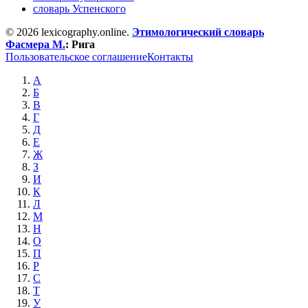
словарь Успенского
© 2026 lexicography.online.
Этимологический словарь
Фасмера М.
:
Рига
Пользовательское соглашение
Контакты
А
Б
В
Г
Д
Е
Ж
З
И
К
Л
М
Н
О
П
Р
С
Т
У