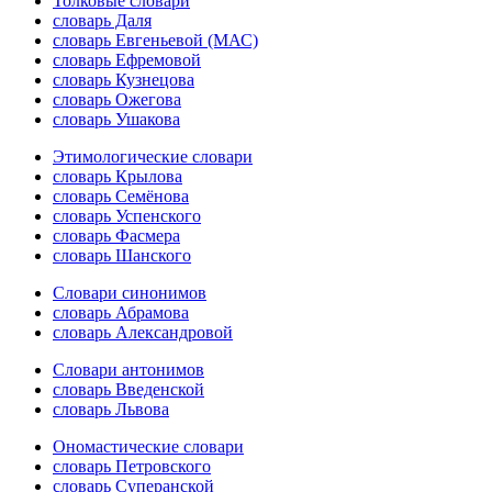
Толковые словари
словарь Даля
словарь Евгеньевой (МАС)
словарь Ефремовой
словарь Кузнецова
словарь Ожегова
словарь Ушакова
Этимологические словари
словарь Крылова
словарь Семёнова
словарь Успенского
словарь Фасмера
словарь Шанского
Словари синонимов
словарь Абрамова
словарь Александровой
Словари антонимов
словарь Введенской
словарь Львова
Ономастические словари
словарь Петровского
словарь Суперанской