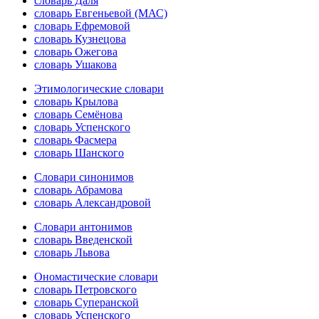
словарь Даля
словарь Евгеньевой (МАС)
словарь Ефремовой
словарь Кузнецова
словарь Ожегова
словарь Ушакова
Этимологические словари
словарь Крылова
словарь Семёнова
словарь Успенского
словарь Фасмера
словарь Шанского
Словари синонимов
словарь Абрамова
словарь Александровой
Словари антонимов
словарь Введенской
словарь Львова
Ономастические словари
словарь Петровского
словарь Суперанской
словарь Успенского