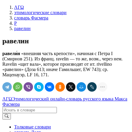
ΛΓΩ
этимологические словари
словарь Фасмера
Р
равелин
равелин
равели́н
«внешняя часть крепости», начиная с Петра I
(Смирнов 251). Из франц. ravelin — то же, возм., через нем.
Ravelin «щит вала», которое производят от ит. rivellino
«равелин» (Доза 613; иначе Гамильшег, ЕW 743); ср.
Маценауэр, LF 16, 171.
ΛΓΩ
Этимологический онлайн-словарь русского языка Макса
Фасмера
Толковые словари