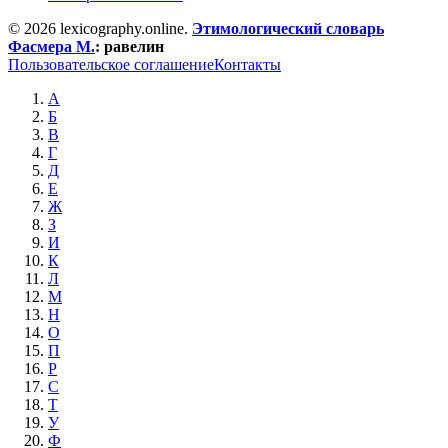
© 2026 lexicography.online.
Этимологический словарь
Фасмера М.
:
равелин
Пользовательское соглашение
Контакты
А
Б
В
Г
Д
Е
Ж
З
И
К
Л
М
Н
О
П
Р
С
Т
У
Ф