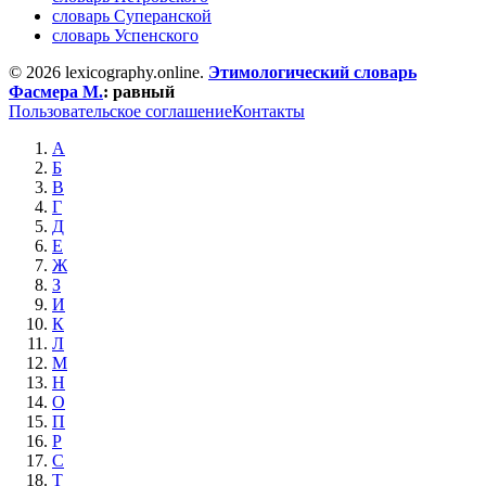
словарь Суперанской
словарь Успенского
© 2026 lexicography.online.
Этимологический словарь
Фасмера М.
:
равный
Пользовательское соглашение
Контакты
А
Б
В
Г
Д
Е
Ж
З
И
К
Л
М
Н
О
П
Р
С
Т