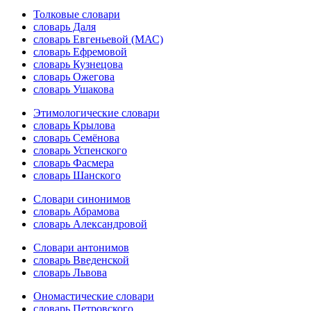
Толковые словари
словарь Даля
словарь Евгеньевой (МАС)
словарь Ефремовой
словарь Кузнецова
словарь Ожегова
словарь Ушакова
Этимологические словари
словарь Крылова
словарь Семёнова
словарь Успенского
словарь Фасмера
словарь Шанского
Словари синонимов
словарь Абрамова
словарь Александровой
Словари антонимов
словарь Введенской
словарь Львова
Ономастические словари
словарь Петровского