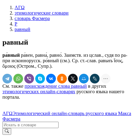
ΛΓΩ
этимологические словари
словарь Фасмера
Р
равный
равный
ра́вный
ра́вен, равна́, равно́. Заимств. из цслав., судя по ра-
при исконнорусск. ро́вный (см.). Ср. ст.-слав. равьнъ ἴσος,
ὅμοιος (Остром., Супр.).
См. также
происхождение слова равный
в других
этимологических онлайн-словарях
русского языка нашего
портала.
ΛΓΩ
Этимологический онлайн-словарь русского языка Макса
Фасмера