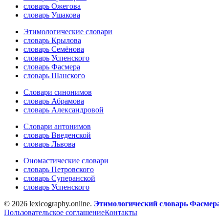
словарь Ожегова
словарь Ушакова
Этимологические словари
словарь Крылова
словарь Семёнова
словарь Успенского
словарь Фасмера
словарь Шанского
Словари синонимов
словарь Абрамова
словарь Александровой
Словари антонимов
словарь Введенской
словарь Львова
Ономастические словари
словарь Петровского
словарь Суперанской
словарь Успенского
© 2026 lexicography.online.
Этимологический словарь Фасмер
Пользовательское соглашение
Контакты