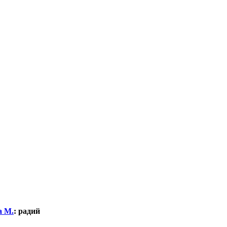
а М.
:
радий