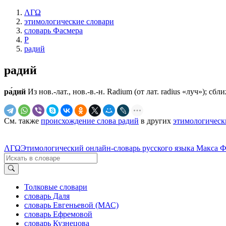
ΛΓΩ
этимологические словари
словарь Фасмера
Р
радий
радий
ра́дий
Из нов.-лат., нов.-в.-н. Radium (от лат. radius «луч»); сбл
См. также
происхождение слова радий
в других
этимологическ
ΛΓΩ
Этимологический онлайн-словарь русского языка Макса 
Толковые словари
словарь Даля
словарь Евгеньевой (МАС)
словарь Ефремовой
словарь Кузнецова