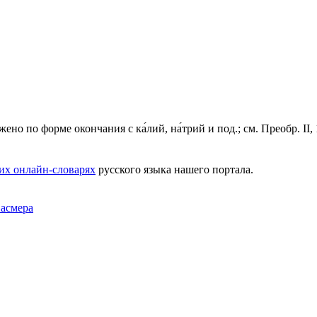
ижено по форме окончания с ка́лий, на́трий и под.; см. Преобр. II, 
их онлайн-словарях
русского языка нашего портала.
Фасмера