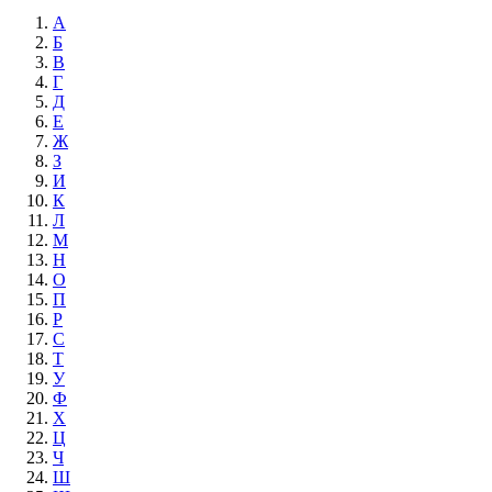
А
Б
В
Г
Д
Е
Ж
З
И
К
Л
М
Н
О
П
Р
С
Т
У
Ф
Х
Ц
Ч
Ш