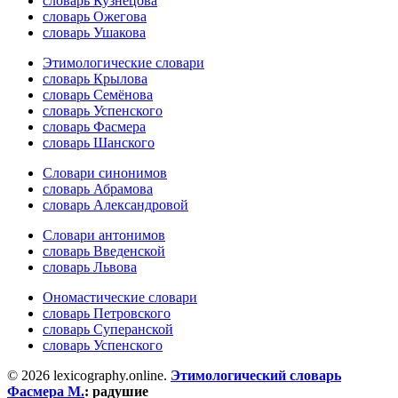
словарь Кузнецова
словарь Ожегова
словарь Ушакова
Этимологические словари
словарь Крылова
словарь Семёнова
словарь Успенского
словарь Фасмера
словарь Шанского
Словари синонимов
словарь Абрамова
словарь Александровой
Словари антонимов
словарь Введенской
словарь Львова
Ономастические словари
словарь Петровского
словарь Суперанской
словарь Успенского
© 2026 lexicography.online.
Этимологический словарь
Фасмера М.
:
радушие