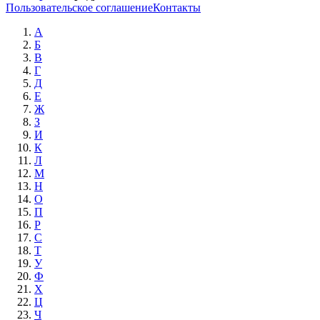
Пользовательское соглашение
Контакты
А
Б
В
Г
Д
Е
Ж
З
И
К
Л
М
Н
О
П
Р
С
Т
У
Ф
Х
Ц
Ч