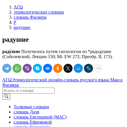
ΛΓΩ
этимологические словари
словарь Фасмера
Р
радушие
радушие
раду́шие
Получилось путем гаплологии из *радодушие
(Соболевский, Лекции 150; Мi. ЕW 272; Преобр. II, 173).
ΛΓΩ
Этимологический онлайн-словарь русского языка Макса
Фасмера
Толковые словари
словарь Даля
словарь Евгеньевой (МАС)
словарь Ефремовой