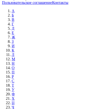
Пользовательское соглашение
Контакты
А
Б
В
Г
Д
Е
Ж
З
И
К
Л
М
Н
О
П
Р
С
Т
У
Ф
Х
Ц
Ч