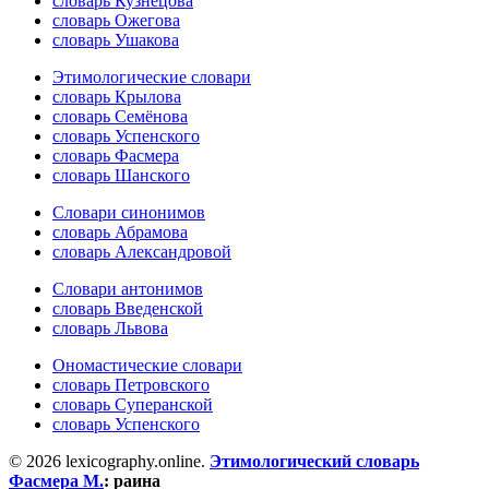
словарь Кузнецова
словарь Ожегова
словарь Ушакова
Этимологические словари
словарь Крылова
словарь Семёнова
словарь Успенского
словарь Фасмера
словарь Шанского
Словари синонимов
словарь Абрамова
словарь Александровой
Словари антонимов
словарь Введенской
словарь Львова
Ономастические словари
словарь Петровского
словарь Суперанской
словарь Успенского
© 2026 lexicography.online.
Этимологический словарь
Фасмера М.
:
раина