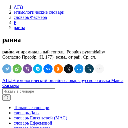
ΛΓΩ
этимологические словари
словарь Фасмера
Р
раина
раина
раи́на
«пирамидальный тополь, Рорulus pyramidalis».
Согласно Преобр. (II, 177), возм., от рай. Ср. сл.
ΛΓΩ
Этимологический онлайн-словарь русского языка Макса
Фасмера
Толковые словари
словарь Даля
словарь Евгеньевой (МАС)
словарь Ефремовой