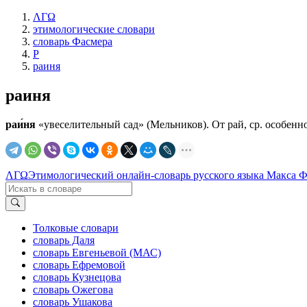
ΛΓΩ
этимологические словари
словарь Фасмера
Р
раиня
раиня
раи́ня
«увеселительный сад» (Мельников). От рай, ср. особенно в
ΛΓΩ
Этимологический онлайн-словарь русского языка Макса 
Толковые словари
словарь Даля
словарь Евгеньевой (МАС)
словарь Ефремовой
словарь Кузнецова
словарь Ожегова
словарь Ушакова