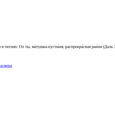
 песнях: Ох ты, ма́тушка-пусты́ня, распрекра́сная раи́ня (Даль 3
Фасмера