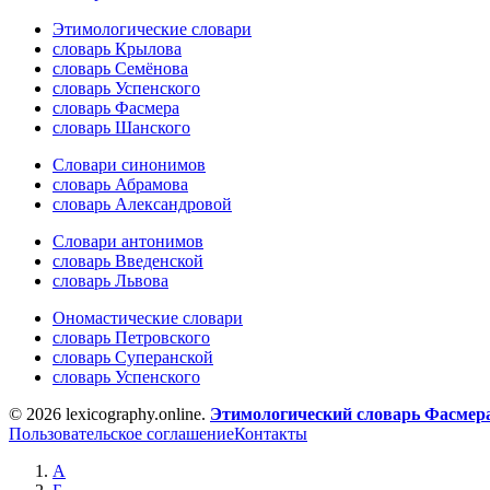
Этимологические словари
словарь Крылова
словарь Семёнова
словарь Успенского
словарь Фасмера
словарь Шанского
Словари синонимов
словарь Абрамова
словарь Александровой
Словари антонимов
словарь Введенской
словарь Львова
Ономастические словари
словарь Петровского
словарь Суперанской
словарь Успенского
© 2026 lexicography.online.
Этимологический словарь Фасмер
Пользовательское соглашение
Контакты
А