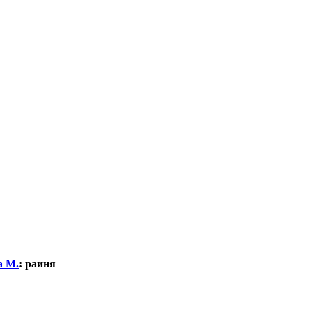
а М.
:
раиня