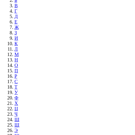
Б
В
Г
Д
Е
Ж
З
И
К
Л
М
Н
О
П
Р
С
Т
У
Ф
Х
Ц
Ч
Ш
Щ
Э