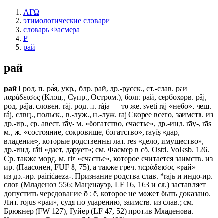
ΛΓΩ
этимологические словари
словарь Фасмера
Р
рай
рай
рай
I род. п. ра́я, укр., блр. рай, др.-русск., ст.-слав. раи
παράδεισος (Клоц., Супр., Остром.), болг. рай, сербохорв. рȃj,
род. ра̏jа, словен. ràj, род. п. rájа — то же, sveti ràj «небо», чеш.
ráj, слвц., польск., в.-луж., н.-луж. raj Скорее всего, заимств. из
др.-ир., ср. авест. rā́у- м. «богатство, счастье», др.-инд. rāу-, rās
м., ж. «состояние, сокровище, богатство», rayíṣ «дар,
владение», которые родственны лат. rēs «дело, имущество»,
др.-инд. rā́ti «дает, дарует»; см. Фасмер в сб. Ostd. Volksb. 126.
Ср. также морд. м. riz «счастье», которое считается заимств. из
ир. (Паасонен, FUF 8, 75), а также греч. παράδεισος «рай» —
из др.-ир. pairidaēza-. Признание родства слав. *rajь и индо-ир.
слов (Младенов 556; Маценауэр, LF 16, 163 и сл.) заставляет
допустить чередование ō : ē, которое не может быть доказано.
Лит. rõjus «рай», судя по ударению, заимств. из слав.; см.
Брюкнер (FW 127), Гуйер (LF 47, 52) против Младенова.