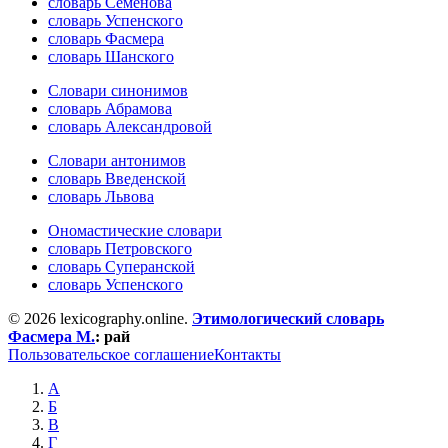
словарь Семёнова
словарь Успенского
словарь Фасмера
словарь Шанского
Словари синонимов
словарь Абрамова
словарь Александровой
Словари антонимов
словарь Введенской
словарь Львова
Ономастические словари
словарь Петровского
словарь Суперанской
словарь Успенского
© 2026 lexicography.online.
Этимологический словарь
Фасмера М.
:
рай
Пользовательское соглашение
Контакты
А
Б
В
Г