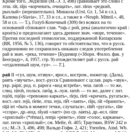
Кроме того, Эндзелин (М.-Э. 3, 498) сравнивает это слово с
лтш. rãt, rãju «корчевать, очищать», лат. rārus «редкий,
рыхлый» (нерешительно). Миккола (Ursl. Gr. 1, 54 и сл.),
Калима («Slavia», 17, 33 и сл., а также в «Neuph. Мitteil.», 48,
58 и сл. — Т.), Голуб-Копечиый (309) без всяких на то
оснований сближают слав. *rajь с рой, река́ (аналогично край :
крои́ть) и предполагают здесь древнее знач. «море, течение».
Против последней этимологии, поддержанной Кипарским
(ВЯ, 1956, № 5, 136), говорит то обстоятельство, что в русск.
гидронимии не сохранилось никаких следов употребления
рай в знач. «река, течение» [Будимир («Зборн. Филоз. фак. у
Београду», 4, 1957, стр. 9) отождествляет рай с русск. рай
«отдаленный шум, гул». —
Т
.].
рай
II «гул, шум, отзвук», яросл., костром., нижегор. (Даль),
ра́ять «звучать», вост.-русск Сравнивают с цслав. раръ «звук»,
укр. ра́рiг, род. п. ра́рога «вид ястреба», чеш. rаrоh — то же,
слвц. rároh, польск. raróg, в.-луж. rаrоh — то же, далее с лит.
rojóti, rojóju «тревожно каркать», ríeju, ríeti «кричать, ругаться»,
вост.-лит. rejù, ríetie, лтш. reju, riêt «лаять», rãju, rãt «бранить»,
rājā iеt «быть в момент течки, случаться», rātêt «ругать», rātе
«ссора», др.-инд. rā́yati «лает» (но ср. ла́ять), др.-исл. rámr
«хриплый» (*rēmaz), remja «реветь», rómr «голос, карканье»,
лат. ravus «хриплый»; см. Мейе, ét. 405; Траутман, ВSW 242 и
сл.; М.-Э. 3, 496, 498; Вальде-Гофм. 2, 421; Уленбек, Aind. Wb.