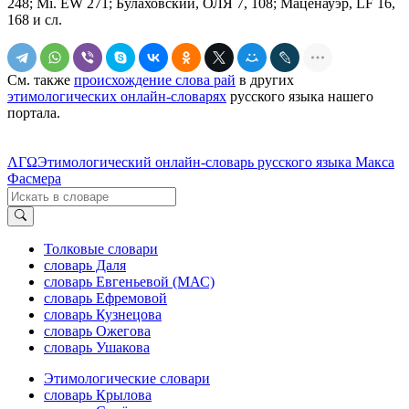
248; Мi. ЕW 271; Булаховский, ОЛЯ 7, 108; Маценауэр, LF 16,
168 и сл.
См. также
происхождение слова рай
в других
этимологических онлайн-словарях
русского языка нашего
портала.
ΛΓΩ
Этимологический онлайн-словарь русского языка Макса
Фасмера
Толковые словари
словарь Даля
словарь Евгеньевой (МАС)
словарь Ефремовой
словарь Кузнецова
словарь Ожегова
словарь Ушакова
Этимологические словари
словарь Крылова