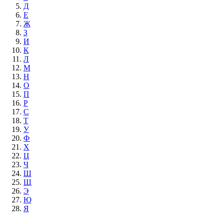
Д
Е
Ж
З
И
К
Л
М
Н
О
П
Р
С
Т
У
Ф
Х
Ц
Ч
Ш
Щ
Э
Ю
Я