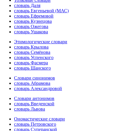
Толковые словари
словарь Даля
словарь Евгеньевой (МАС)
словарь Ефремовой
словарь Кузнецова
словарь Ожегова
словарь Ушакова
Этимологические словари
словарь Крылова
словарь Семёнова
словарь Успенского
словарь Фасмера
словарь Шанского
Словари синонимов
словарь Абрамова
словарь Александровой
Словари антонимов
словарь Введенской
словарь Львова
Ономастические словари
словарь Петровского
словарь Суперанской