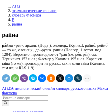
ΛΓΩ
этимологические словари
словарь Фасмера
Р
райна
райна
ра́йна
«рея», арханг. (Подв.), олонецк. (Кулик.), райно́, рейно́
— то же, олонецк., др.-русск. раина (Новгор. 1 летоп. под
1204). Вероятно, производное от *рая (см. ре́я, ра́я); см.
Тёрнквист 152 и сл.; Фасмер у Калимы 195 и сл. Карельск.
raina (то же) происходит из русск., как и коми raina (Калима,
там же, и RLS 119).
ΛΓΩ
Этимологический онлайн-словарь русского языка Макса
Фасмера