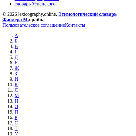
словарь Успенского
© 2026 lexicography.online.
Этимологический словарь
Фасмера М.
:
райна
Пользовательское соглашение
Контакты
А
Б
В
Г
Д
Е
Ж
З
И
К
Л
М
Н
О
П
Р
С
Т
У