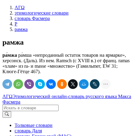
ΛΓΩ
этимологические словари
словарь Фасмера
Р
рамжа
рамжа
ра́мжа
ра́мша «непроданный остаток товаров на ярмарке»,
херсонск. (Даль). Из нем. Ramsch (с XVIII в.) от франц. rаmаs
«хлам» из rа- и masse «множество» (Гамильmег, ЕW 31;
Клюге-Гётце 467).
ΛΓΩ
Этимологический онлайн-словарь русского языка Макса
Фасмера
Толковые словари
словарь Даля