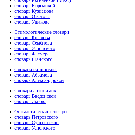
словарь Евгеньевой (МАС)
словарь Ефремовой
словарь Кузнецова
словарь Ожегова
словарь Ушакова
Этимологические словари
словарь Крылова
словарь Семёнова
словарь Успенского
словарь Фасмера
словарь Шанского
Словари синонимов
словарь Абрамова
словарь Александровой
Словари антонимов
словарь Введенской
словарь Львова
Ономастические словари
словарь Петровского
словарь Суперанской
словарь Успенского