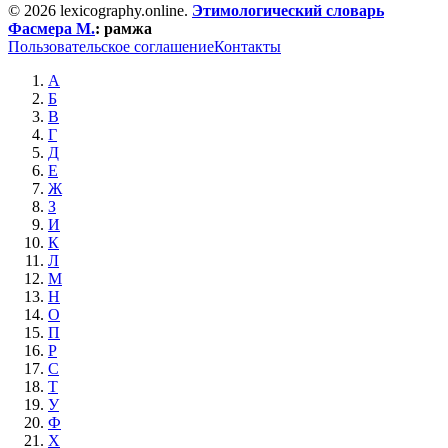
© 2026 lexicography.online.
Этимологический словарь
Фасмера М.
:
рамжа
Пользовательское соглашение
Контакты
А
Б
В
Г
Д
Е
Ж
З
И
К
Л
М
Н
О
П
Р
С
Т
У
Ф
Х