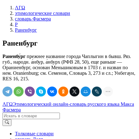
ΛΓΩ
этимологические словари
словарь Фасмера
Р
Раненбург
Раненбург
Раненбу́рг
прежнее название города Чаплыгин в бывш. Ряз.
губ., народн. а́нбур, а́нбурх (РФВ 28, 50), еще раньше —
Ораниенбург, основан Меньшиковым в 1703 г. и назван по
нем. Oranienburg; см. Семенов, Словарь 3, 273 и сл.; Унбегаун,
RЕS 16, 215.
ΛΓΩ
Этимологический онлайн-словарь русского языка Макса
Фасмера
Толковые словари