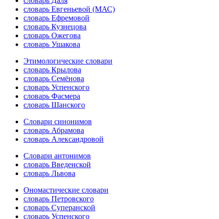
словарь Даля
словарь Евгеньевой (МАС)
словарь Ефремовой
словарь Кузнецова
словарь Ожегова
словарь Ушакова
Этимологические словари
словарь Крылова
словарь Семёнова
словарь Успенского
словарь Фасмера
словарь Шанского
Словари синонимов
словарь Абрамова
словарь Александровой
Словари антонимов
словарь Введенской
словарь Львова
Ономастические словари
словарь Петровского
словарь Суперанской
словарь Успенского