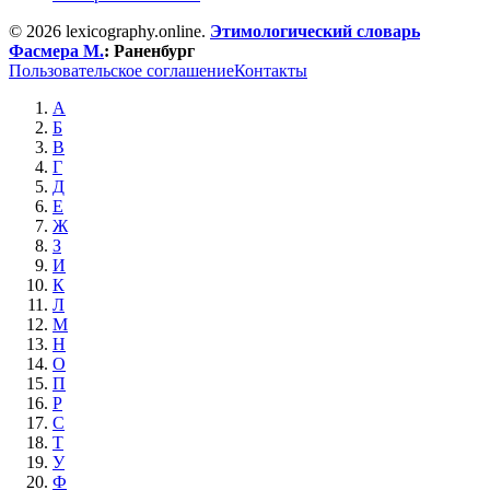
© 2026 lexicography.online.
Этимологический словарь
Фасмера М.
:
Раненбург
Пользовательское соглашение
Контакты
А
Б
В
Г
Д
Е
Ж
З
И
К
Л
М
Н
О
П
Р
С
Т
У
Ф