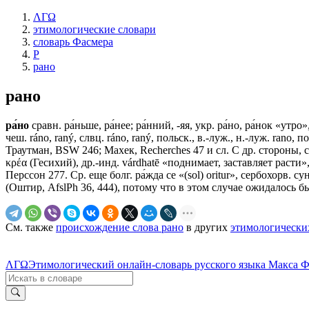
ΛΓΩ
этимологические словари
словарь Фасмера
Р
рано
рано
ра́но
сравн. ра́ньше, ра́нее; ра́нний, -яя, укр. ра́но, ра́нок «утро»
чеш. ráno, raný, слвц. ráno, raný, польск., в.-луж., н.-луж. rаnо,
Траутман, ВSW 246; Махек, Rесhеrсhеs 47 и сл. С др. стороны, с
κρέα (Гесихий), др.-инд. várdhatē «поднимает, заставляет расти»
Перссон 277. Ср. еще болг. ра́жда се «(sol) oritur», сербохорв. 
(Оштир, AfslPh 36, 444), потому что в этом случае ожидалось бы
См. также
происхождение слова рано
в других
этимологически
ΛΓΩ
Этимологический онлайн-словарь русского языка Макса 