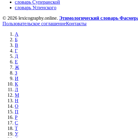
словарь Суперанской
словарь Успенского
© 2026 lexicography.online.
Этимологический словарь Фасмер
Пользовательское соглашение
Контакты
А
Б
В
Г
Д
Е
Ж
З
И
К
Л
М
Н
О
П
Р
С
Т
У