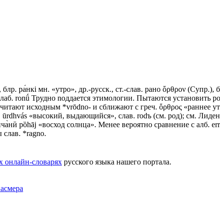
, блр. ра́нкi мн. «утро», др.-русск., ст.-слав. рано ὄρθρον (Супр.), бо
 полаб. ronǘ Трудно nоддается этимологии. Пытаются установить родс
читают исходным *vrōdno- и сближают с греч. ὄρθρος «раннее утро»
, ūrdhvás «высокий, выдающийся», слав. rodъ (см. род); см. Лиден
сунча̀нӣ рȍhāj «восход солнца». Менее вероятно сравнение с алб. е
 слав. *ragno.
х онлайн-словарях
русского языка нашего портала.
Фасмера