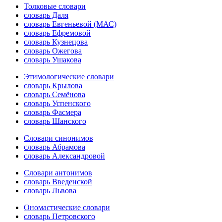
Толковые словари
словарь Даля
словарь Евгеньевой (МАС)
словарь Ефремовой
словарь Кузнецова
словарь Ожегова
словарь Ушакова
Этимологические словари
словарь Крылова
словарь Семёнова
словарь Успенского
словарь Фасмера
словарь Шанского
Словари синонимов
словарь Абрамова
словарь Александровой
Словари антонимов
словарь Введенской
словарь Львова
Ономастические словари
словарь Петровского