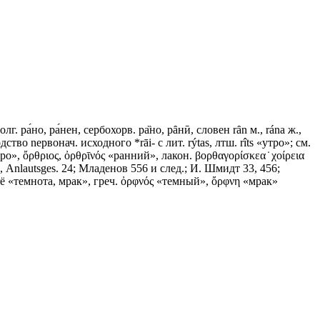
лг. ра́но, ра́нен, сербохорв. ра̏но, рȃнӣ, словен rȃn м., ránа ж.,
тво nервонач. исходного *rāi- с лит. rýtas, лтш. rîts «утро»; см.
, ὄρθριος, ὀρθρῑνός «ранний», лакон. βορθαγορίσκεα ̇ χοίρεια
, Anlautsges. 24; Младенов 556 и след.; И. Шмидт 33, 456;
rrё «темнота, мрак», греч. ὀρφνός «темный», ὄρφνη «мрак»