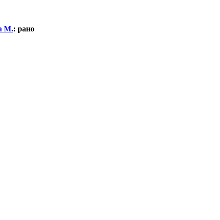
а М.
:
рано