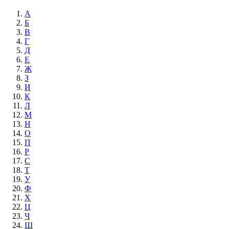
А
Б
В
Г
Д
Е
Ж
З
И
К
Л
М
Н
О
П
Р
С
Т
У
Ф
Х
Ц
Ч
Ш