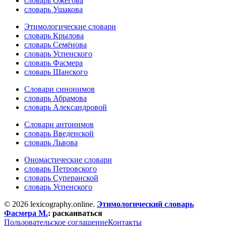
словарь Ожегова
словарь Ушакова
Этимологические словари
словарь Крылова
словарь Семёнова
словарь Успенского
словарь Фасмера
словарь Шанского
Словари синонимов
словарь Абрамова
словарь Александровой
Словари антонимов
словарь Введенской
словарь Львова
Ономастические словари
словарь Петровского
словарь Суперанской
словарь Успенского
© 2026 lexicography.online.
Этимологический словарь
Фасмера М.
:
раскаиваться
Пользовательское соглашение
Контакты