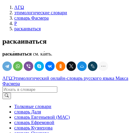
ΛΓΩ
этимологические словари
словарь Фасмера
Р
раскаиваться
раскаиваться
раска́иваться
см. ка́ять.
ΛΓΩ
Этимологический онлайн-словарь русского языка Макса
Фасмера
Толковые словари
словарь Даля
словарь Евгеньевой (МАС)
словарь Ефремовой
словарь Кузнецова