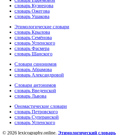
словарь Ефремовой
словарь Кузнецова
словарь Ожегова
словарь Ушакова
Этимологические словари
словарь Крылова
словарь Семёнова
словарь Успенского
словарь Фасмера
словарь Шанского
Словари синонимов
словарь Абрамова
словарь Александровой
Словари антонимов
словарь Введенской
словарь Львова
Ономастические словари
словарь Петровского
словарь Суперанской
словарь Успенского
© 2026 lexicography.online.
Этимологический словарь