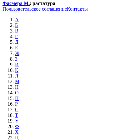
Фасмера М.
:
растатура
Пользовательское соглашение
Контакты
А
Б
В
Г
Д
Е
Ж
З
И
К
Л
М
Н
О
П
Р
С
Т
У
Ф
Х
Ц