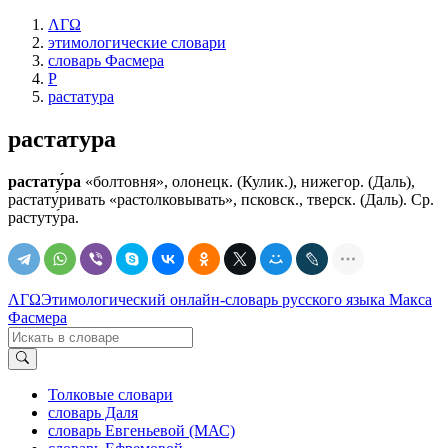
ΛΓΩ
этимологические словари
словарь Фасмера
Р
растатура
растатура
растату́ра
«болтовня», олонецк. (Кулик.), нижегор. (Даль),
растату́ривать «растолковывать», псковск., тверск. (Даль). Ср.
растуту́ра.
ΛΓΩ
Этимологический онлайн-словарь русского языка Макса
Фасмера
Толковые словари
словарь Даля
словарь Евгеньевой (МАС)