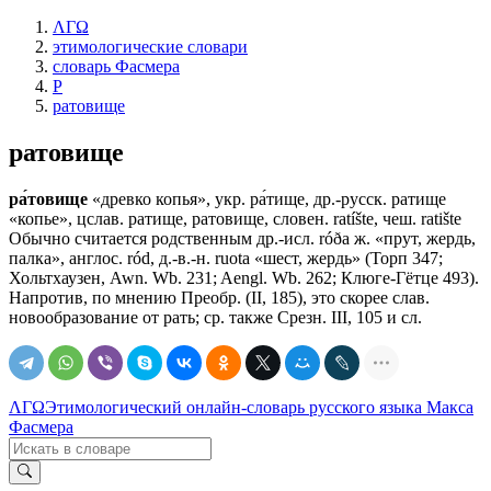
ΛΓΩ
этимологические словари
словарь Фасмера
Р
ратовище
ратовище
ра́товище
«древко копья», укр. ра́тище, др.-русск. ратище
«копье», цслав. ратище, ратовище, словен. ratíšte, чеш. ratište
Обычно считается родственным др.-исл. róðа ж. «прут, жердь,
палка», англос. ród, д.-в.-н. ruota «шест, жердь» (Торп 347;
Хольтхаузен, Awn. Wb. 231; Aengl. Wb. 262; Клюге-Гётце 493).
Напротив, по мнению Преобр. (II, 185), это скорее слав.
новообразование от рать; ср. также Срезн. III, 105 и сл.
ΛΓΩ
Этимологический онлайн-словарь русского языка Макса
Фасмера