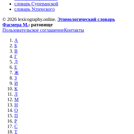
словарь Суперанской
словарь Успенского
© 2026 lexicography.online.
Этимологический словарь
Фасмера М.
:
ратовище
Пользовательское соглашение
Контакты
А
Б
В
Г
Д
Е
Ж
З
И
К
Л
М
Н
О
П
Р
С
Т