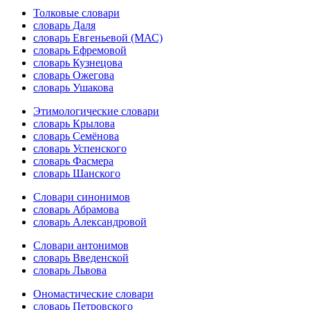
Толковые словари
словарь Даля
словарь Евгеньевой (МАС)
словарь Ефремовой
словарь Кузнецова
словарь Ожегова
словарь Ушакова
Этимологические словари
словарь Крылова
словарь Семёнова
словарь Успенского
словарь Фасмера
словарь Шанского
Словари синонимов
словарь Абрамова
словарь Александровой
Словари антонимов
словарь Введенской
словарь Львова
Ономастические словари
словарь Петровского