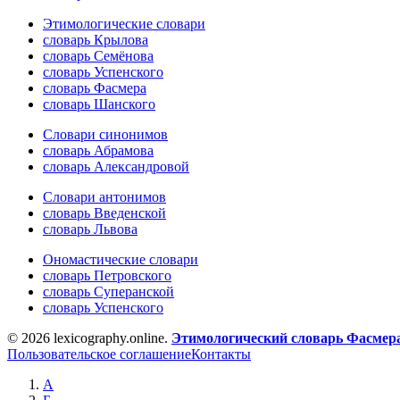
Этимологические словари
словарь Крылова
словарь Семёнова
словарь Успенского
словарь Фасмера
словарь Шанского
Словари синонимов
словарь Абрамова
словарь Александровой
Словари антонимов
словарь Введенской
словарь Львова
Ономастические словари
словарь Петровского
словарь Суперанской
словарь Успенского
© 2026 lexicography.online.
Этимологический словарь Фасмер
Пользовательское соглашение
Контакты
А