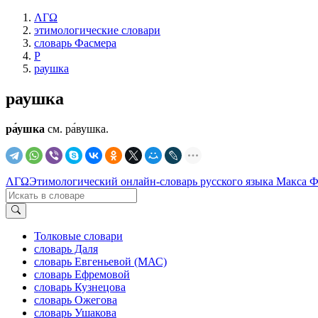
ΛΓΩ
этимологические словари
словарь Фасмера
Р
раушка
раушка
ра́ушка
см. ра́вушка.
ΛΓΩ
Этимологический онлайн-словарь русского языка Макса 
Толковые словари
словарь Даля
словарь Евгеньевой (МАС)
словарь Ефремовой
словарь Кузнецова
словарь Ожегова
словарь Ушакова