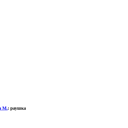
а М.
:
раушка