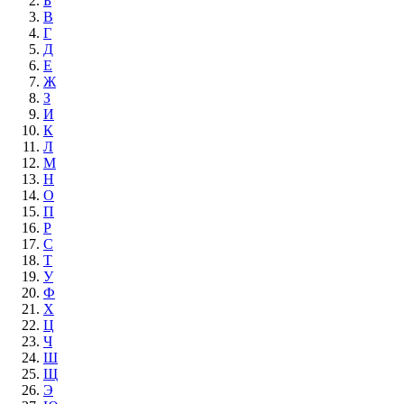
Б
В
Г
Д
Е
Ж
З
И
К
Л
М
Н
О
П
Р
С
Т
У
Ф
Х
Ц
Ч
Ш
Щ
Э