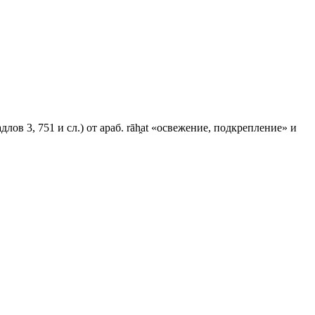
лов 3, 751 и сл.) от араб. rāh̯at «освежение, подкрепление» и