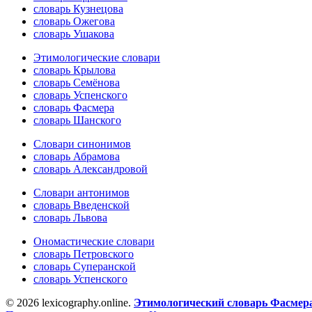
словарь Кузнецова
словарь Ожегова
словарь Ушакова
Этимологические словари
словарь Крылова
словарь Семёнова
словарь Успенского
словарь Фасмера
словарь Шанского
Словари синонимов
словарь Абрамова
словарь Александровой
Словари антонимов
словарь Введенской
словарь Львова
Ономастические словари
словарь Петровского
словарь Суперанской
словарь Успенского
© 2026 lexicography.online.
Этимологический словарь Фасмер