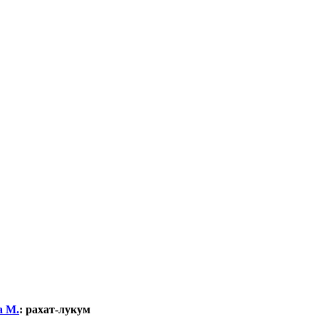
а М.
:
рахат-лукум