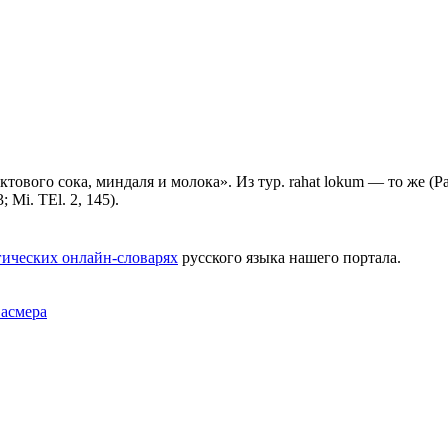
тового сока, миндаля и молока». Из тур. rаhаt lokum — то же (Рад
 Мi. ТЕl. 2, 145).
ических онлайн-словарях
русского языка нашего портала.
Фасмера