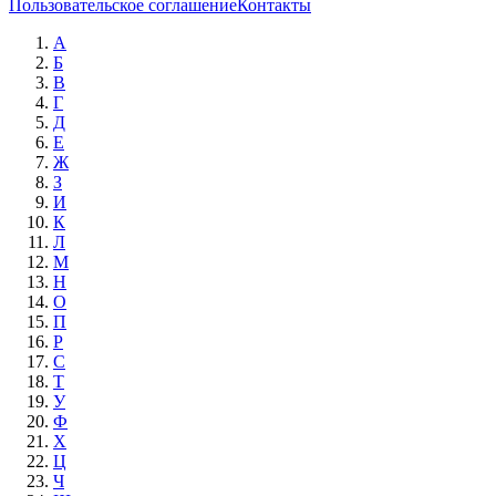
Пользовательское соглашение
Контакты
А
Б
В
Г
Д
Е
Ж
З
И
К
Л
М
Н
О
П
Р
С
Т
У
Ф
Х
Ц
Ч