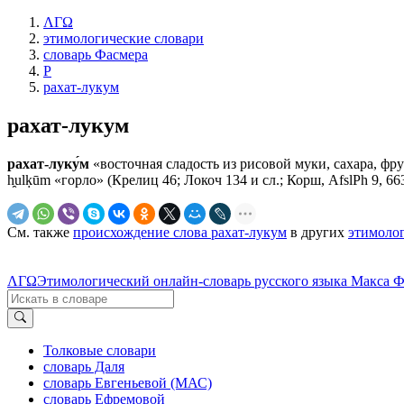
ΛΓΩ
этимологические словари
словарь Фасмера
Р
рахат-лукум
рахат-лукум
рахат-луку́м
«восточная сладость из рисовой муки, сахара, фрук
h̯ulḳūm «горло» (Крелиц 46; Локоч 134 и сл.; Корш, AfslPh 9, 663;
См. также
происхождение слова рахат-лукум
в других
этимолог
ΛΓΩ
Этимологический онлайн-словарь русского языка Макса 
Толковые словари
словарь Даля
словарь Евгеньевой (МАС)
словарь Ефремовой