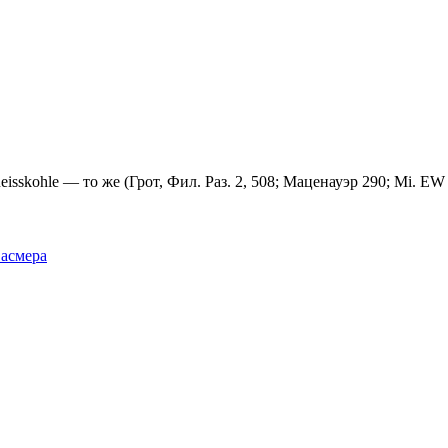
eisskohle — то же (Грот, Фил. Раз. 2, 508; Маценауэр 290; Мi. ЕW 2
Фасмера