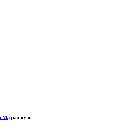
а М.
:
рашкуль