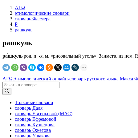
ΛΓΩ
этимологические словари
словарь Фасмера
Р
рашкуль
рашкуль
ра́шкуль
род. п. -я, м. «рисовальный уголь». Заимств. из нем. R
ΛΓΩ
Этимологический онлайн-словарь русского языка Макса 
Толковые словари
словарь Даля
словарь Евгеньевой (МАС)
словарь Ефремовой
словарь Кузнецова
словарь Ожегова
словарь Ушакова