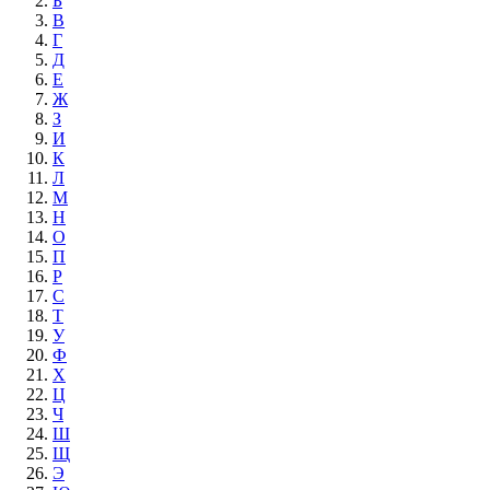
Б
В
Г
Д
Е
Ж
З
И
К
Л
М
Н
О
П
Р
С
Т
У
Ф
Х
Ц
Ч
Ш
Щ
Э