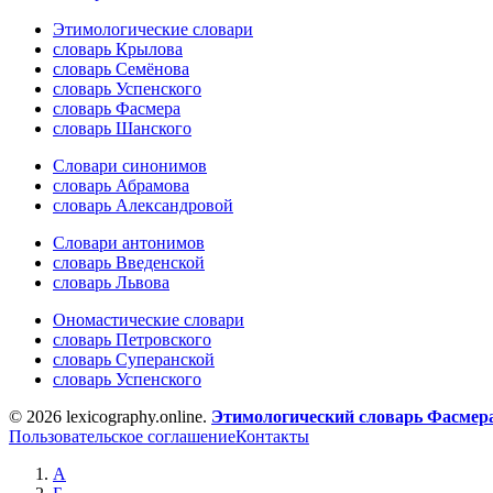
Этимологические словари
словарь Крылова
словарь Семёнова
словарь Успенского
словарь Фасмера
словарь Шанского
Словари синонимов
словарь Абрамова
словарь Александровой
Словари антонимов
словарь Введенской
словарь Львова
Ономастические словари
словарь Петровского
словарь Суперанской
словарь Успенского
© 2026 lexicography.online.
Этимологический словарь Фасмер
Пользовательское соглашение
Контакты
А