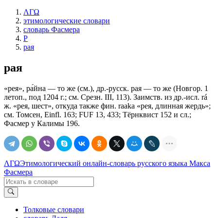
ΛΓΩ
этимологические словари
словарь Фасмера
Р
рая
рая
«рея», ра́йна — то же (см.), др.-русск. рая — то же (Новгор. 1
летоп., под 1204 г.; см. Срезн. III, 113). Заимств. из др.-исл. rá
ж. «рея, шест», откуда также фин. rааkа «рея, длинная жердь»;
см. Томсен, Einfl. 163; FUF 13, 433; Тёрнквист 152 и сл.;
Фасмер у Калимы 196.
ΛΓΩ
Этимологический онлайн-словарь русского языка Макса
Фасмера
Толковые словари