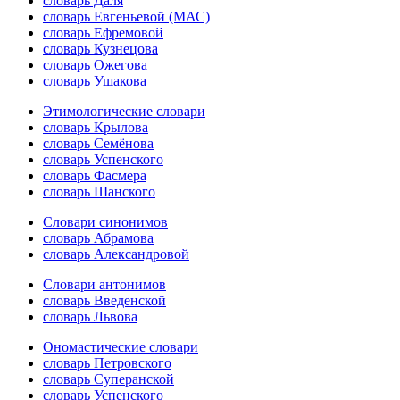
словарь Даля
словарь Евгеньевой (МАС)
словарь Ефремовой
словарь Кузнецова
словарь Ожегова
словарь Ушакова
Этимологические словари
словарь Крылова
словарь Семёнова
словарь Успенского
словарь Фасмера
словарь Шанского
Словари синонимов
словарь Абрамова
словарь Александровой
Словари антонимов
словарь Введенской
словарь Львова
Ономастические словари
словарь Петровского
словарь Суперанской
словарь Успенского