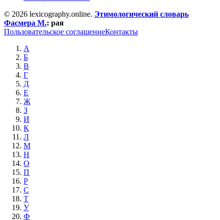
© 2026 lexicography.online.
Этимологический словарь
Фасмера М.
:
рая
Пользовательское соглашение
Контакты
А
Б
В
Г
Д
Е
Ж
З
И
К
Л
М
Н
О
П
Р
С
Т
У
Ф