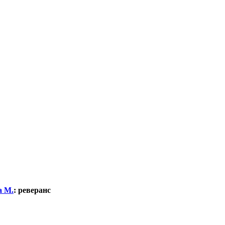
а М.
:
реверанс