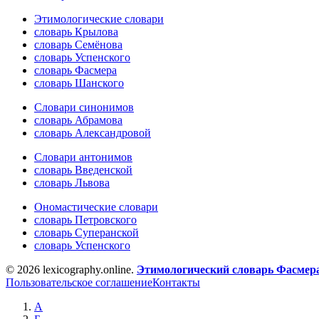
Этимологические словари
словарь Крылова
словарь Семёнова
словарь Успенского
словарь Фасмера
словарь Шанского
Словари синонимов
словарь Абрамова
словарь Александровой
Словари антонимов
словарь Введенской
словарь Львова
Ономастические словари
словарь Петровского
словарь Суперанской
словарь Успенского
© 2026 lexicography.online.
Этимологический словарь Фасмер
Пользовательское соглашение
Контакты
А