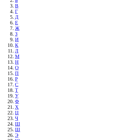
Б
В
Г
Д
Е
Ж
З
И
К
Л
М
Н
О
П
Р
С
Т
У
Ф
Х
Ц
Ч
Ш
Щ
Э