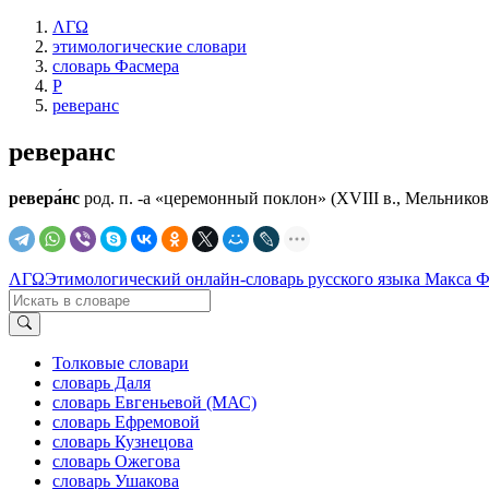
ΛΓΩ
этимологические словари
словарь Фасмера
Р
реверанс
реверанс
ревера́нс
род. п. -а «церемонный поклон» (XVIII в., Мельников 2
ΛΓΩ
Этимологический онлайн-словарь русского языка Макса 
Толковые словари
словарь Даля
словарь Евгеньевой (МАС)
словарь Ефремовой
словарь Кузнецова
словарь Ожегова
словарь Ушакова