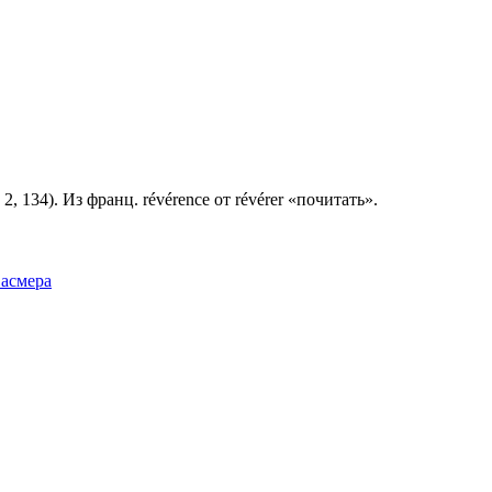
, 134). Из франц. révérence от révérer «почитать».
Фасмера