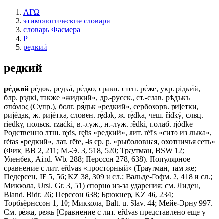
ΛΓΩ
этимологические словари
словарь Фасмера
Р
редкий
редкий
ре́дкий
ре́док, редка́, ре́дко, сравн. степ. ре́же, укр. рiдки́й,
блр. рэдкi, также «жидкий», др.-русск., ст.-слав. рѣдъкъ
σπάνιος (Супр.), болг. ря́дък «редкий», сербохорв. ри̏jеткӣ,
риjѐдак, ж. риjѐтка, словен. rẹ́dǝk, ж. rẹ́dka, чеш. řídký, слвц.
riedky, польск. rzadki, в.-луж., н.-луж. rědki, полаб. rjódke
Родственно лтш. rę̄ds, rę̃ns «редкий», лит. rė̃tis «сито из лыка»,
rẽtas «редкий», лат. rēte, -is ср. р. «рыболовная, охотничья сеть»
(Фик, ВВ 2, 211; М.-Э. 3, 518, 520; Траутман, ВSW 12;
Уленбек, Aind. Wb. 288; Перссон 278, 638). Популярное
сравнение с лит. er̃dvas «просторный» (Траутман, там же;
Педерсен, IF 5, 56; KZ 38, 309 и сл.; Вальде-Гофм. 2, 418 и сл.;
Миккола, Ursl. Gr. 3, 51) спорно из-за ударения; см. Лиден,
Bland. Bidr. 26; Перссон 638; Брюкнер, KZ 46, 234;
Торбьёрнссон 1, 10; Миккола, Ваlt. u. Slav. 44; Мейе-Эрну 997.
См. ре́жа, режь [Сравнение с лит. er̃dvas представлено еще у