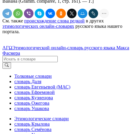
Вайана (Gramm. соmраrе́е, 1, стр. 161). —
Т
.]
См. также
происхождение слова редкий
в других
этимологических онлайн-словарях
русского языка нашего
портала.
ΛΓΩ
Этимологический онлайн-словарь русского языка Макса
Фасмера
Толковые словари
словарь Даля
словарь Евгеньевой (МАС)
словарь Ефремовой
словарь Кузнецова
словарь Ожегова
словарь Ушакова
Этимологические словари
словарь Крылова
словарь Семёнова