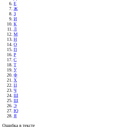
Е
Ж
З
И
К
Л
М
Н
О
П
Р
С
Т
У
Ф
Х
Ц
Ч
Ш
Щ
Э
Ю
Я
Ошибка в тексте