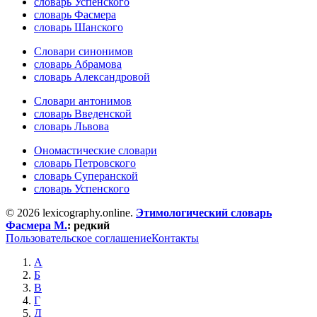
словарь Успенского
словарь Фасмера
словарь Шанского
Словари синонимов
словарь Абрамова
словарь Александровой
Словари антонимов
словарь Введенской
словарь Львова
Ономастические словари
словарь Петровского
словарь Суперанской
словарь Успенского
© 2026 lexicography.online.
Этимологический словарь
Фасмера М.
:
редкий
Пользовательское соглашение
Контакты
А
Б
В
Г
Д