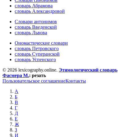
Словари синонимов
словарь Абрамова
словарь Александровой
Словари антонимов
словарь Введенской
словарь Львова
Ономастические словари
словарь Петровского
словарь Суперанской
словарь Успенского
© 2026 lexicography.online.
Этимологический словарь
Фасмера М.
:
резать
Пользовательское соглашение
Контакты
А
Б
В
Г
Д
Е
Ж
З
И