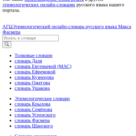
этимологических онлайн-словарях
русского языка нашего
портала.
ΛΓΩ
Этимологический онлайн-словарь русского языка Макса
Фасмера
Толковые словари
словарь Даля
словарь Евгеньевой (МАС)
словарь Ефремовой
словарь Кузнецова
словарь Ожегова
словарь Ушакова
Этимологические словари
словарь Крылова
словарь Семёнова
словарь Успенского
словарь Фасмера
словарь Шанского