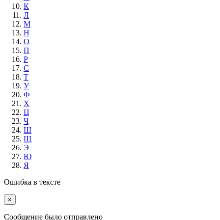
К
Л
М
Н
О
П
Р
С
Т
У
Ф
Х
Ц
Ч
Ш
Щ
Э
Ю
Я
Ошибка в тексте
×
Cообщение было отправлено