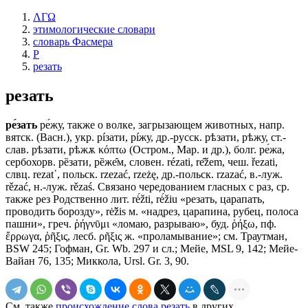
ΛΓΩ
этимологические словари
словарь Фасмера
Р
резать
резать
ре́зать
ре́жу, также о волке, загрызающем животных, напр.
вятск. (Васн.), укр. рíзати, рíжу, др.-русск. рѣзати, рѣжу, ст.-
слав. рѣзати, рѣжѫ κόπτω (Остром., Мар. и др.), болг. ре́жа,
сербохорв. рȅзати, рȅже̑м, словен. rézati, rе̑žеm, чеш. řezati,
слвц. rеzаt᾽, польск. rzezać, rzeżę, др.-польск. rzazać, в.-луж.
rězać, н.-луж. rězaś. Связано чередованием гласных с раз, ср.
также рез Родственно лит. rė́žti, rė́žiu «резать, царапать,
проводить борозду», rė̃žis м. «надрез, царапина, рубец, полоса
пашни», греч. ῥήγνῡμι «ломаю, разрываю», буд. ῥήξω, пф.
ἔρρωγα, ῥῆξις, лесб. ρῆξις ж. «проламывание»; см. Траутман,
ВSW 245; Гофман, Gr. Wb. 297 и сл.; Мейе, МSL 9, 142; Мейе-
Вайан 76, 135; Миккола, Ursl. Gr. 3, 90.
См. также
происхождение слова резать
в других