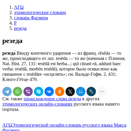
ΛΓΩ
этимологические словари
словарь Фасмера
Р
резеда
резеда
резеда́
Ввиду конечного ударения — из франц. résédа — то
же, происходящего от лат. resēda — то же (начиная с Плиния,
Nat. Hist. 27, 131: resēdā еst herba...; quī сūrаnt еā, addunt hаес
verba: resēdā, morbōs resēdā), которое было осмыслено как
связанное с resēdāre «исцелять»; см. Вальде-Гофм. 2, 431;
Клюге-Гётце 479.
См. также
происхождение слова резеда
в других
этимологических онлайн-словарях
русского языка нашего
портала.
ΛΓΩ
Этимологический онлайн-словарь русского языка Макса
Фасмера