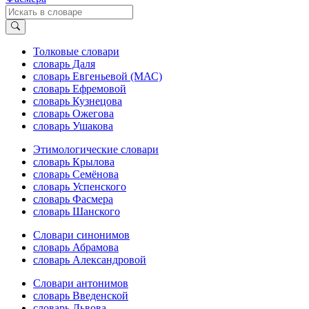
Толковые словари
словарь Даля
словарь Евгеньевой (МАС)
словарь Ефремовой
словарь Кузнецова
словарь Ожегова
словарь Ушакова
Этимологические словари
словарь Крылова
словарь Семёнова
словарь Успенского
словарь Фасмера
словарь Шанского
Словари синонимов
словарь Абрамова
словарь Александровой
Словари антонимов
словарь Введенской
словарь Львова