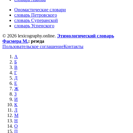
Ономастические словари
словарь Петровского
словарь Суперанской
словарь Успенского
© 2026 lexicography.online.
Этимологический словарь
Фасмера М.
:
резеда
Пользовательское соглашение
Контакты
А
Б
В
Г
Д
Е
Ж
З
И
К
Л
М
Н
О
П