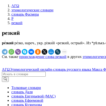
ΛΓΩ
этимологические словари
словарь Фасмера
Р
резкий
резкий
ре́зкий
ре́зко, нареч., укр. рiзки́й «резкий, острый». Из *рѣзъкъ о
См. также
происхождение слова резкий
в других
этимологичес
ΛΓΩ
Этимологический онлайн-словарь русского языка Макса 
Толковые словари
словарь Даля
словарь Евгеньевой (МАС)
словарь Ефремовой
словарь Кузнецова