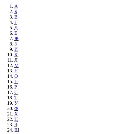
А
Б
В
Г
Д
Е
Ж
З
И
К
Л
М
Н
О
П
Р
С
Т
У
Ф
Х
Ц
Ч
Ш