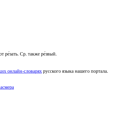
т ре́зать. Ср. также ре́звый.
ких онлайн-словарях
русского языка нашего портала.
Фасмера