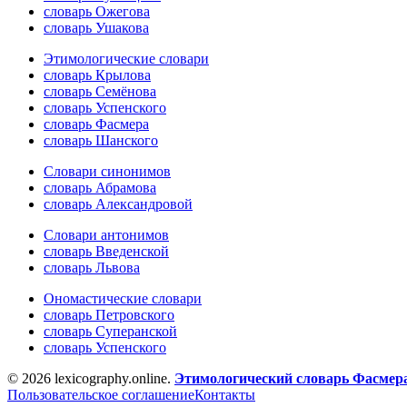
словарь Ожегова
словарь Ушакова
Этимологические словари
словарь Крылова
словарь Семёнова
словарь Успенского
словарь Фасмера
словарь Шанского
Словари синонимов
словарь Абрамова
словарь Александровой
Словари антонимов
словарь Введенской
словарь Львова
Ономастические словари
словарь Петровского
словарь Суперанской
словарь Успенского
© 2026 lexicography.online.
Этимологический словарь Фасмер
Пользовательское соглашение
Контакты