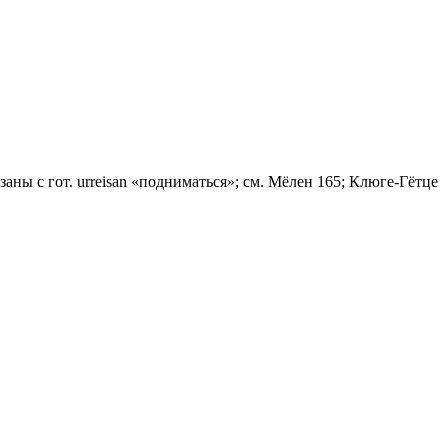
язаны с гот. urreisan «подниматься»; см. Мёлен 165; Клюге-Гётце