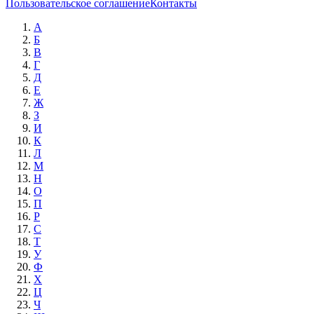
Пользовательское соглашение
Контакты
А
Б
В
Г
Д
Е
Ж
З
И
К
Л
М
Н
О
П
Р
С
Т
У
Ф
Х
Ц
Ч