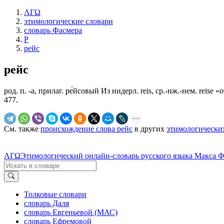
ΛΓΩ
этимологические словари
словарь Фасмера
Р
рейс
рейс
род. п. -а, прилаг. ре́йсовый Из нидерл. reis, ср.-нж.-нем. reise
477.
См. также
происхождение слова рейс
в других
этимологически
ΛΓΩ
Этимологический онлайн-словарь русского языка Макса 
Толковые словари
словарь Даля
словарь Евгеньевой (МАС)
словарь Ефремовой