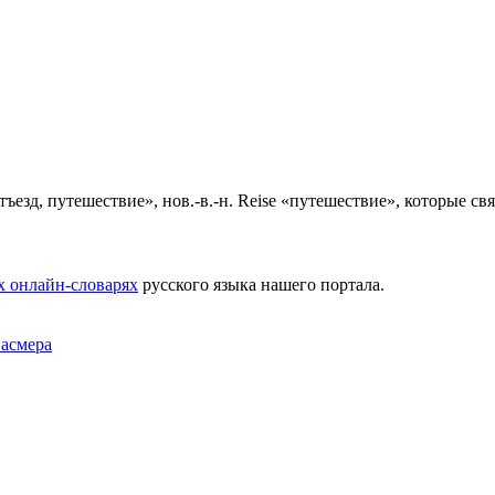
 «отъезд, путешествие», нов.-в.-н. Reise «путешествие», которые св
х онлайн-словарях
русского языка нашего портала.
Фасмера