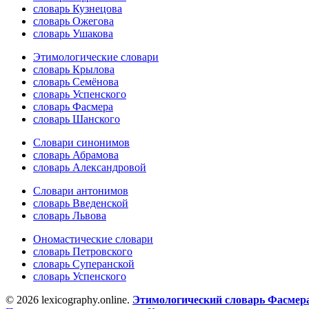
словарь Кузнецова
словарь Ожегова
словарь Ушакова
Этимологические словари
словарь Крылова
словарь Семёнова
словарь Успенского
словарь Фасмера
словарь Шанского
Словари синонимов
словарь Абрамова
словарь Александровой
Словари антонимов
словарь Введенской
словарь Львова
Ономастические словари
словарь Петровского
словарь Суперанской
словарь Успенского
© 2026 lexicography.online.
Этимологический словарь Фасмер