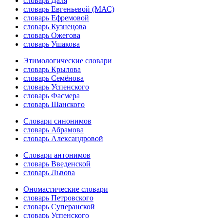
словарь Даля
словарь Евгеньевой (МАС)
словарь Ефремовой
словарь Кузнецова
словарь Ожегова
словарь Ушакова
Этимологические словари
словарь Крылова
словарь Семёнова
словарь Успенского
словарь Фасмера
словарь Шанского
Словари синонимов
словарь Абрамова
словарь Александровой
Словари антонимов
словарь Введенской
словарь Львова
Ономастические словари
словарь Петровского
словарь Суперанской
словарь Успенского