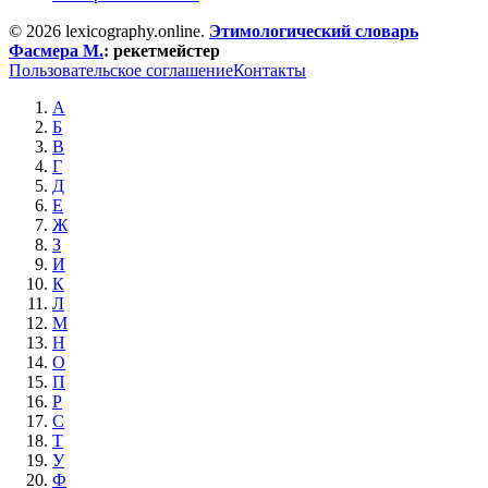
© 2026 lexicography.online.
Этимологический словарь
Фасмера М.
:
рекетмейстер
Пользовательское соглашение
Контакты
А
Б
В
Г
Д
Е
Ж
З
И
К
Л
М
Н
О
П
Р
С
Т
У
Ф