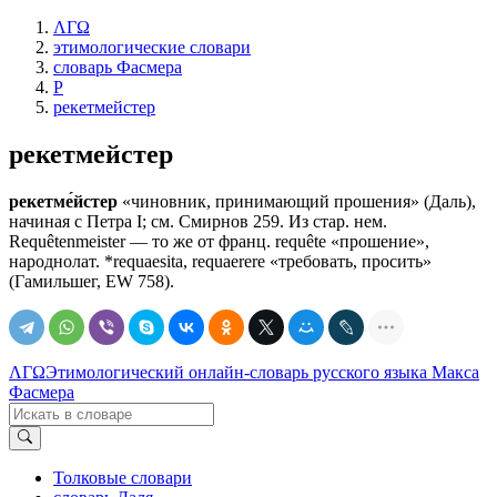
ΛΓΩ
этимологические словари
словарь Фасмера
Р
рекетмейстер
рекетмейстер
рекетме́йстер
«чиновник, принимающий прошения» (Даль),
начиная с Петра I; см. Смирнов 259. Из стар. нем.
Requêtenmeister — то же от франц. requête «прошение»,
народнолат. *requaesita, requaerere «требовать, просить»
(Гамильшег, ЕW 758).
ΛΓΩ
Этимологический онлайн-словарь русского языка Макса
Фасмера
Толковые словари