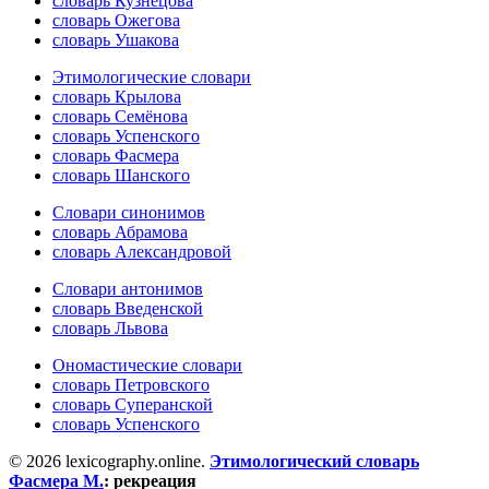
словарь Кузнецова
словарь Ожегова
словарь Ушакова
Этимологические словари
словарь Крылова
словарь Семёнова
словарь Успенского
словарь Фасмера
словарь Шанского
Словари синонимов
словарь Абрамова
словарь Александровой
Словари антонимов
словарь Введенской
словарь Львова
Ономастические словари
словарь Петровского
словарь Суперанской
словарь Успенского
© 2026 lexicography.online.
Этимологический словарь
Фасмера М.
:
рекреация