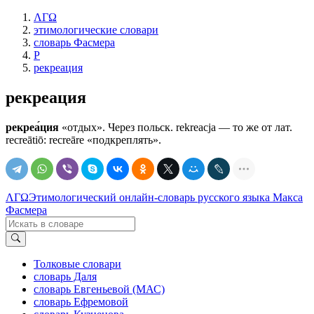
ΛΓΩ
этимологические словари
словарь Фасмера
Р
рекреация
рекреация
рекреа́ция
«отдых». Через польск. rеkrеасjа — то же от лат.
recreātiō: rесrеārе «подкреплять».
ΛΓΩ
Этимологический онлайн-словарь русского языка Макса
Фасмера
Толковые словари
словарь Даля
словарь Евгеньевой (МАС)
словарь Ефремовой