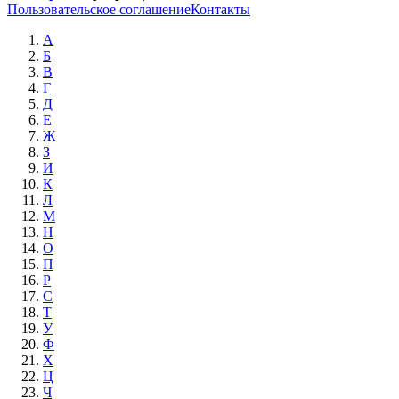
Пользовательское соглашение
Контакты
А
Б
В
Г
Д
Е
Ж
З
И
К
Л
М
Н
О
П
Р
С
Т
У
Ф
Х
Ц
Ч