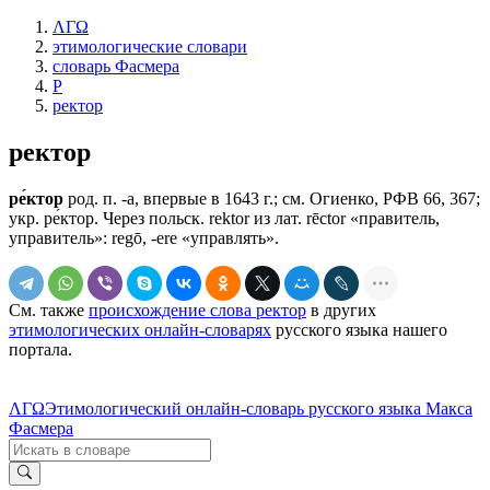
ΛΓΩ
этимологические словари
словарь Фасмера
Р
ректор
ректор
ре́ктор
род. п. -а, впервые в 1643 г.; см. Огиенко, РФВ 66, 367;
укр. ре́ктор. Через польск. rektor из лат. rēсtоr «правитель,
управитель»: regō, -еrе «управлять».
См. также
происхождение слова ректор
в других
этимологических онлайн-словарях
русского языка нашего
портала.
ΛΓΩ
Этимологический онлайн-словарь русского языка Макса
Фасмера