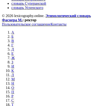
словарь Суперанской
словарь Успенского
© 2026 lexicography.online.
Этимологический словарь
Фасмера М.
:
ректор
Пользовательское соглашение
Контакты
А
Б
В
Г
Д
Е
Ж
З
И
К
Л
М
Н
О
П
Р
С
Т