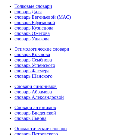
Толковые словари
словарь Даля
словарь Евгеньевой (МАС)
словарь Ефремовой
словарь Кузнецова
словарь Ожегова
словарь Ушакова
Этимологические словари
словарь Крылова
словарь Семёнова
словарь Успенского
словарь Фасмера
словарь Шанского
Словари синонимов
словарь Абрамова
словарь Александровой
Словари антонимов
словарь Введенской
словарь Львова
Ономастические словари
словарь Петровского