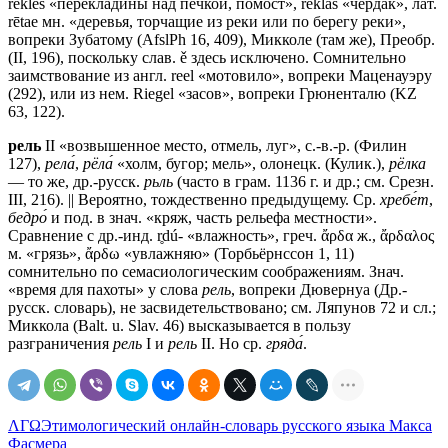
rė́klės «перекладины над печкой, помост», rė́klas «чердак», лат.
rētae мн. «деревья, торчащие из реки или по берегу реки»,
вопреки Зубатому (AfslPh 16, 409), Микколе (там же), Преобр.
(II, 196), поскольку слав. ě здесь исключено. Сомнительно
заимствование из англ. rееl «мотовило», вопреки Маценауэру
(292), или из нем. Riegel «засов», вопреки Грюненталю (KZ
63, 122).
рель
II «возвышенное место, отмель, луг», с.-в.-р. (Филин
127),
рела́
,
рёла́
«холм, бугор; мель», олонецк. (Кулик.),
рёлка
— то же, др.-русск.
рьль
(часто в грам. 1136 г. и др.; см. Срезн.
III, 216). || Вероятно, тождественно предыдущему. Ср.
хребе́т
,
бедро́
и под. в знач. «кряж, часть рельефа местности».
Сравнение с др.-инд. r̥dú- «влажность», греч. ἄρδα ж., ἄρδαλος
м. «грязь», ἄρδω «увлажняю» (Торбьёрнссон 1, 11)
сомнительно по семасиологическим соображениям. Знач.
«время для пахоты» у слова
рель
, вопреки Дювернуа (Др.-
русск. словарь), не засвидетельствовано; см. Ляпунов 72 и сл.;
Миккола (Ваlt. u. Slav. 46) высказывается в пользу
разграничения
рель
I и
рель
II. Но ср.
гряда́
.
ΛΓΩ
Этимологический онлайн-словарь русского языка Макса
Фасмера