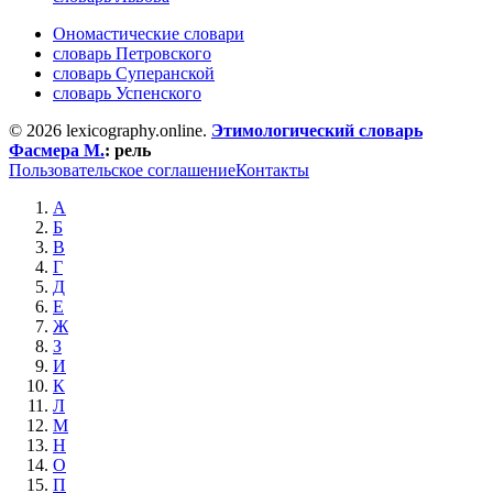
Ономастические словари
словарь Петровского
словарь Суперанской
словарь Успенского
© 2026 lexicography.online.
Этимологический словарь
Фасмера М.
:
рель
Пользовательское соглашение
Контакты
А
Б
В
Г
Д
Е
Ж
З
И
К
Л
М
Н
О
П