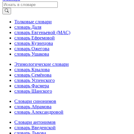
Толковые словари
словарь Даля
словарь Евгеньевой (МАС)
словарь Ефремовой
словарь Кузнецова
словарь Ожегова
словарь Ушакова
Этимологические словари
словарь Крылова
словарь Семёнова
словарь Успенского
словарь Фасмера
словарь Шанского
Словари синонимов
словарь Абрамова
словарь Александровой
Словари антонимов
словарь Введенской
словарь Львова