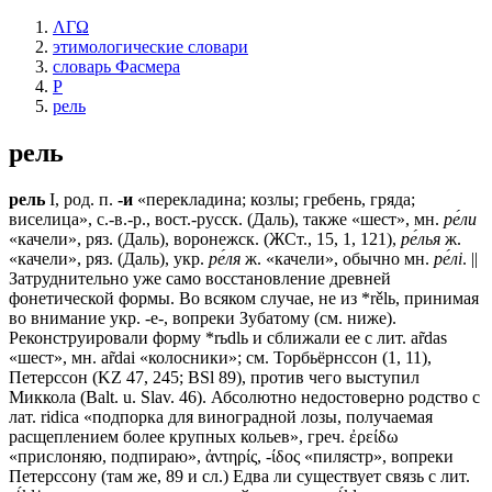
ΛΓΩ
этимологические словари
словарь Фасмера
Р
рель
рель
рель
I, род. п.
-и
«перекладина; козлы; гребень, гряда;
виселица», с.-в.-р., вост.-русск. (Даль), также «шест», мн.
ре́ли
«качели», ряз. (Даль), воронежск. (ЖСт., 15, 1, 121),
ре́лья
ж.
«качели», ряз. (Даль), укр.
ре́ля
ж. «качели», обычно мн.
ре́лi
. ||
Затруднительно уже само восстановление древней
фонетической формы. Во всяком случае, не из *rělь, принимая
во внимание укр. -е-, вопреки Зубатому (см. ниже).
Реконструировали форму *rьdlь и сближали ее с лит. аr̃dаs
«шест», мн. аr̃dаi «колосники»; см. Торбьёрнссон (1, 11),
Петерссон (KZ 47, 245; ВSl 89), против чего выступил
Миккола (Ваlt. u. Slav. 46). Абсолютно недостоверно родство с
лат. ridica «подпорка для виноградной лозы, получаемая
расщеплением более крупных кольев», греч. ἐρείδω
«прислоняю, подпираю», ἀντηρίς, -ίδος «пилястр», вопреки
Петерссону (там же, 89 и сл.) Едва ли существует связь с лит.